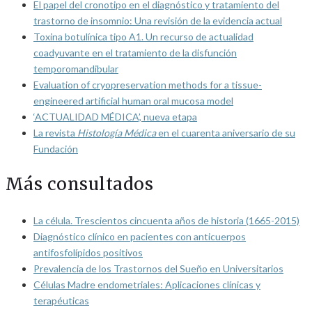
El papel del cronotipo en el diagnóstico y tratamiento del
trastorno de insomnio: Una revisión de la evidencia actual
Toxina botulínica tipo A1. Un recurso de actualidad
coadyuvante en el tratamiento de la disfunción
temporomandibular
Evaluation of cryopreservation methods for a tissue-
engineered artificial human oral mucosa model
‘ACTUALIDAD MÉDICA’, nueva etapa
La revista
Histología Médica
en el cuarenta aniversario de su
Fundación
Más consultados
La célula. Trescientos cincuenta años de historia (1665-2015)
Diagnóstico clínico en pacientes con anticuerpos
antifosfolípidos positivos
Prevalencia de los Trastornos del Sueño en Universitarios
Células Madre endometriales: Aplicaciones clínicas y
terapéuticas