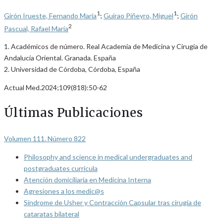
1
1
Girón Irueste, Fernando María
;
Guirao Piñeyro, Miguel
;
Girón
2
Pascual, Rafael María
1. Académicos de número. Real Academia de Medicina y Cirugía de
Andalucía Oriental. Granada. España
2. Universidad de Córdoba, Córdoba, España
Actual Med.2024;109(818):50-62
Últimas Publicaciones
Volumen 111. Número 822
Philosophy and science in medical undergraduates and
postgraduates curricula
Atención domiciliaria en Medicina Interna
Agresiones a los medic@s
Síndrome de Usher y Contracción Capsular tras cirugía de
cataratas bilateral