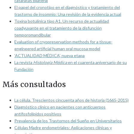
cataratas bilateral
El papel del cronotipo en el diagnóstico y tratamiento del
trastorno de insomnio: Una revisión de la evidencia actual
Toxina botulínica tipo A1. Un recurso de actualidad
coadyuvante en el tratamiento de la disfunción
temporomandibular
Evaluation of cryopreservation methods for a tissue-
engineered artificial human oral mucosa model
‘ACTUALIDAD MÉDICA’, nueva etapa
La revista
Histología Médica
en el cuarenta aniversario de su
Fundación
Más consultados
La célula. Trescientos cincuenta años de historia (1665-2015)
Diagnóstico clínico en pacientes con anticuerpos
antifosfolípidos positivos
Prevalencia de los Trastornos del Sueño en Universitarios
Células Madre endometriales: Aplicaciones clínicas y