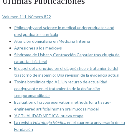
Últimas Publicaciones
Volumen 111. Número 822
Philosophy and science in medical undergraduates and
postgraduates curricula
Atención domiciliaria en Medicina Interna
Agresiones a los medic@s
Síndrome de Usher y Contracción Capsular tras cirugía de
cataratas bilateral
El papel del cronotipo en el diagnóstico y tratamiento del
trastorno de insomnio: Una revisión de la evidencia actual
Toxina botulínica tipo A1. Un recurso de actualidad
coadyuvante en el tratamiento de la disfunción
temporomandibular
Evaluation of cryopreservation methods for a tissue-
engineered artificial human oral mucosa model
‘ACTUALIDAD MÉDICA’, nueva etapa
La revista
Histología Médica
en el cuarenta aniversario de su
Fundación