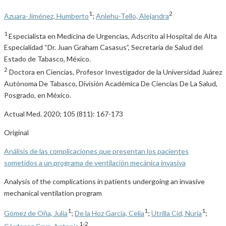
1
2
Azuara-Jiménez, Humberto
;
Anlehu-Tello, Alejandra
1
Especialista en Medicina de Urgencias, Adscrito al Hospital de Alta
Especialidad “Dr. Juan Graham Casasus”, Secretaria de Salud del
Estado de Tabasco, México.
2
Doctora en Ciencias, Profesor Investigador de la Universidad Juárez
Autónoma De Tabasco, División Académica De Ciencias De La Salud,
Posgrado, en México.
Actual Med. 2020; 105 (811): 167-173
Original
Análisis de las complicaciones que presentan los pacientes
sometidos a un programa de ventilación mecánica invasiva
Analysis of the complications in patients undergoing an invasive
mechanical ventilation program
1
1
1
Gómez de Oña, Julia
;
De la Hoz García, Celia
;
Utrilla Cid, Nuria
;
1-2
Cárdenas Cruz, Antonio