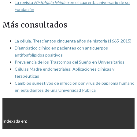
La revista
Histología Médica
en el cuarenta aniversario de su
Fundación
Más consultados
La célula. Trescientos cincuenta años de historia (1665-2015)
Diagnóstico clínico en pacientes con anticuerpos
antifosfolípidos positivos
Prevalencia de los Trastornos del Sueño en Universitarios
Células Madre endometriales: Aplicaciones clínicas y
terapéuticas
Cambios sugestivos de infección por virus de papiloma humano
en estudiantes de una Universidad Pública
Indexada en: