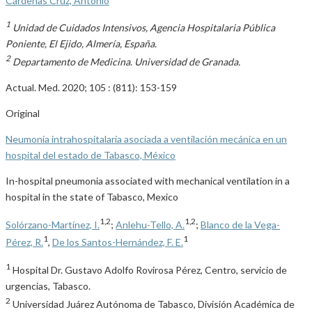
1
Unidad de Cuidados Intensivos, Agencia Hospitalaria Pública
Poniente, El Ejido, Almería, España.
2
Departamento de Medicina. Universidad de Granada.
Actual. Med. 2020; 105 : (811): 153-159
Original
Neumonía intrahospitalaria asociada a ventilación mecánica en un
hospital del estado de Tabasco, México
In-hospital pneumonia associated with mechanical ventilation in a
hospital in the state of Tabasco, Mexico
1,2
1,2
Solórzano-Martínez, I.
;
Anlehu-Tello, A.
;
Blanco de la Vega-
1
1
Pérez, R.
,
De los Santos-Hernández, F. E.
1
Hospital Dr. Gustavo Adolfo Rovirosa Pérez, Centro, servicio de
urgencias, Tabasco.
2
Universidad Juárez Autónoma de Tabasco, División Académica de