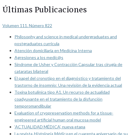
Últimas Publicaciones
Volumen 111. Número 822
Philosophy and science in medical undergraduates and
postgraduates curricula
Atención domiciliaria en Medicina Interna
Agresiones a los medic@s
Síndrome de Usher y Contracción Capsular tras cirugía de
cataratas bilateral
El papel del cronotipo en el diagnóstico y tratamiento del
trastorno de insomnio: Una revisión de la evidencia actual
Toxina botulínica tipo A1. Un recurso de actualidad
coadyuvante en el tratamiento de la disfunción
temporomandibular
Evaluation of cryopreservation methods for a tissue-
engineered artificial human oral mucosa model
‘ACTUALIDAD MÉDICA’, nueva etapa
La revista
Histología Médica
en el cuarenta aniversario de su