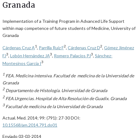
Granada
Implementation of a Training Program in Advanced Life Support
within map competence of future students of Medicine, University of
Granada
1
2
2
Cárdenas Cruz A
,
Parrilla Ruiz F
,
Cárdenas Cruz D
,
Gómez Jiménez
3
3
3
FJ
,
Lobón Hernández JA
,
Romero Palacios PJ
,
Sánchez-
3
Montesinos García I
1
FEA. Medicina intensiva. Facultad de medicina de la Universidad de
Granada
2
Departamento de Histología. Universidad de Granada
2
FEA.Urgencias. Hospital de Alta Resolución de Guadix. Granada
3
Facultad de medicina de la Universidad de Granada
Actual. Med. 2014; 99: (791): 27-30 DOI:
10.15568/am.2014.791.do01
Enviado 03-03-2014