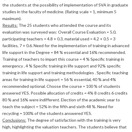
the students at the possibility of implementation of SVA in graduate
studies in the faculty of medicine. (Rating scale = 1, minimum 5
maximum).
Results:
The 25 students who attended the course and its
evaluation was surveyed was: Overall Course Evaluation = 5.0,
participating teachers = 4.8 + 0.3, material used = 4.2 + 0.5 = 3
facilities, 7 + 0.6. Need for the implementation of training in advanced
life support in the Degree = 84 % essential and 16% recommended.
Training of teachers to impart this course = 4 % Specific training in
emergency , 4 % Specific training in life support and 92% specific
training in life support and training methodologies . Specific teaching
areas for training in life support = 56 % essential, 40 % and 4%
recommended optional. Choose the course = 100 % of students
answered YES. Possible allocation of credits = 4% 8 credits 6 credits
80 % and 16% were indifferent. Election of the academic year to
teach the subject = 52% in the fifth and sixth 48 %. Need for
recycling = 100% of the students answered YES.
Conclusions:
The degree of satisfaction with the training is very
high, highlighting the valuation teachers. The students believe that