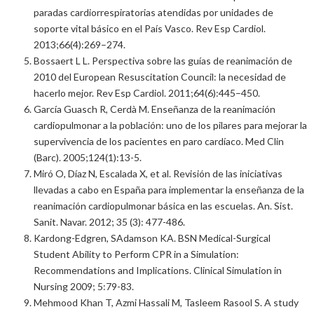
paradas cardiorrespiratorias atendidas por unidades de
soporte vital básico en el País Vasco. Rev Esp Cardiol.
2013;66(4):269–274.
Bossaert L L. Perspectiva sobre las guías de reanimación de
2010 del European Resuscitation Council: la necesidad de
hacerlo mejor. Rev Esp Cardiol. 2011;64(6):445–450.
García Guasch R, Cerdà M. Enseñanza de la reanimación
cardiopulmonar a la población: uno de los pilares para mejorar la
supervivencia de los pacientes en paro cardíaco. Med Clin
(Barc). 2005;124(1):13-5.
Miró O, Díaz N, Escalada X, et al. Revisión de las iniciativas
llevadas a cabo en España para implementar la enseñanza de la
reanimación cardiopulmonar básica en las escuelas. An. Sist.
Sanit. Navar. 2012; 35 (3): 477-486.
Kardong-Edgren, SAdamson KA. BSN Medical-Surgical
Student Ability to Perform CPR in a Simulation:
Recommendations and Implications. Clinical Simulation in
Nursing 2009; 5:79-83.
Mehmood Khan T, Azmi Hassali M, Tasleem Rasool S. A study