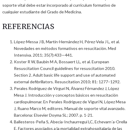
soporte vital debe estar incorporado al curriculum formativo de
cualquier estudiante del Grado de Medicina.
REFERENCIAS
López-Messa J B, Martín-Hernández H, Pérez-Vela J L, et al.
Novedades en métodos formativos en resucitación. Med
Intensiva. 2011; 35(7):433—441.
Koster R W, Baubin M A, Bossaert LL, et al. European
Resuscitation Council guidelines for resuscitation 2010.
Section 2. Adult basic life support and use of automated
external defibrillators. Resuscitation 2010; 81: 1277–1292.
Perales Rodríguez de Virgurí N, Álvarez Férnandez J, López
Mesa J. Introducción y conceptos básicos en resucitación
cardiopulmonar. En Perales Rodríguez de Vigurí N, López Mesa
J, Ruano Marco M, editores. Manual de soporte vital avanzado.
Barcelona: Elsevier Doyma SL; 2007. p. 1-21.
Ballesteros-Peña S, Abecia-Inchaurregui LC, Echevarrı´a-Orella
E. Factores asociados a la mortalidad extrahospitalaria de las