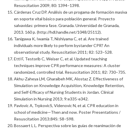
Resuscitation 2009; 80: 1394–1398.
Cárdenas Cruz DP. Análisis de un progama de formación masiva
en soporte vital básico para población general. Proyecto
salvavidas: primera fase. Granada. Universidad de Granada,
2013. 160 p. (http://hdl.handle.net/1048/25112).
Tanigawa K, Iwamia T, Nishiyama C, et al. Are trained
individuals more likely to perform bystander CPR? An
observational study. Resuscitation 2011; 82: 523–528.
Ettl F, Testorib C, Weiser C, et al. Updated teaching
techniques improve CPR performance measures: A cluster
randomized, controlled trial. Resuscitation 2011; 82: 730–735.
Akhu-Zaheya LM, Gharaibeh MK, Alostaz Z. Effectiveness of
Simulation on Knowledge Acquisition, Knowledge Retention,
and Self-Efficacy of Nursing Students in Jordan. Clinical
Simulation in Nursing 2013; 9:e335-e342.
Pavlovic A, TrpkovicS, Videnovic N, et al. CPR education in
school of medicine—Then and now. Poster Presentations /
Resuscitation 2013;84S: S8–S98.
Bossaert L L. Perspectiva sobre las guías de reanimación de