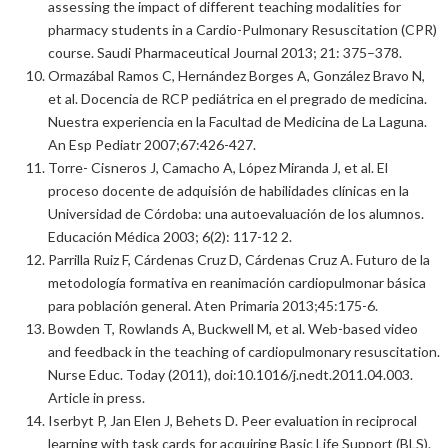
assessing the impact of different teaching modalities for
pharmacy students in a Cardio-Pulmonary Resuscitation (CPR)
course. Saudi Pharmaceutical Journal 2013; 21: 375–378.
Ormazábal Ramos C, Hernández Borges A, González Bravo N,
et al. Docencia de RCP pediátrica en el pregrado de medicina.
Nuestra experiencia en la Facultad de Medicina de La Laguna.
An Esp Pediatr 2007;67:426-427.
Torre- Cisneros J, Camacho A, López Miranda J, et al. El
proceso docente de adquisión de habilidades clínicas en la
Universidad de Córdoba: una autoevaluación de los alumnos.
Educación Médica 2003; 6(2): 117-12 2.
Parrilla Ruiz F, Cárdenas Cruz D, Cárdenas Cruz A. Futuro de la
metodología formativa en reanimación cardiopulmonar básica
para población general. Aten Primaria 2013;45:175-6.
Bowden T, Rowlands A, Buckwell M, et al. Web-based video
and feedback in the teaching of cardiopulmonary resuscitation.
Nurse Educ. Today (2011), doi:10.1016/j.nedt.2011.04.003.
Article in press.
Iserbyt P, Jan Elen J, Behets D. Peer evaluation in reciprocal
learning with task cards for acquiring Basic Life Support (BLS).