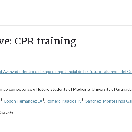
ave: CPR training
 Avanzado dentro del mapa competencial de los futuros alumnos del Gra
n map competence of future students of Medicine, University of Granada
3
3
3
J
,
Lobón Hernández JA
,
Romero Palacios PJ
,
Sánchez- Montesinos Gar
Granada