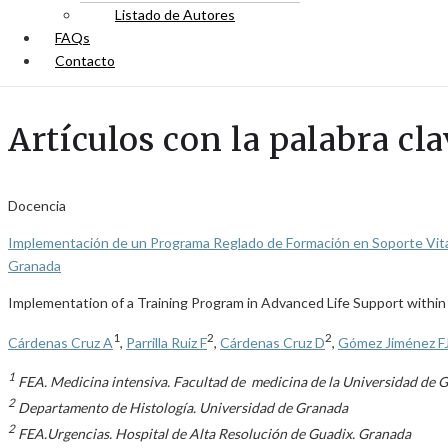
Listado de Autores
FAQs
Contacto
Artículos con la palabra cl
Docencia
Implementación de un Programa Reglado de Formación en Soporte Vital
Granada
Implementation of a Training Program in Advanced Life Support withi
1
2
2
Cárdenas Cruz A
,
Parrilla Ruiz F
,
Cárdenas Cruz D
,
Gómez Jiménez F
1
FEA. Medicina intensiva. Facultad de medicina de la Universidad de 
2
Departamento de Histología. Universidad de Granada
2
FEA.Urgencias. Hospital de Alta Resolución de Guadix. Granada