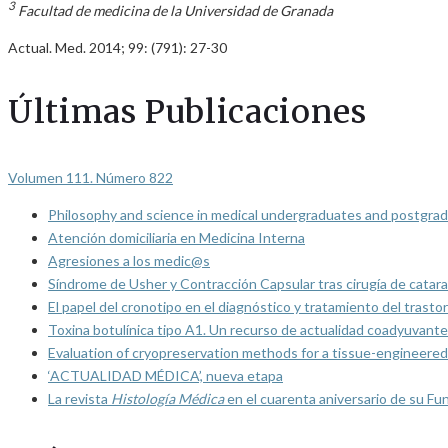
3
Facultad de medicina de la Universidad de Granada
Actual. Med. 2014; 99: (791): 27-30
Últimas Publicaciones
Volumen 111. Número 822
Philosophy and science in medical undergraduates and postgrad
Atención domiciliaria en Medicina Interna
Agresiones a los medic@s
Síndrome de Usher y Contracción Capsular tras cirugía de catarat
El papel del cronotipo en el diagnóstico y tratamiento del trasto
Toxina botulínica tipo A1. Un recurso de actualidad coadyuvante
Evaluation of cryopreservation methods for a tissue-engineered 
‘ACTUALIDAD MÉDICA’, nueva etapa
La revista
Histología Médica
en el cuarenta aniversario de su Fu