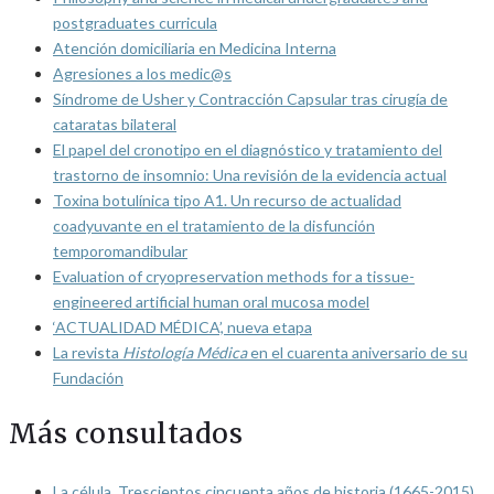
postgraduates curricula
Atención domiciliaria en Medicina Interna
Agresiones a los medic@s
Síndrome de Usher y Contracción Capsular tras cirugía de
cataratas bilateral
El papel del cronotipo en el diagnóstico y tratamiento del
trastorno de insomnio: Una revisión de la evidencia actual
Toxina botulínica tipo A1. Un recurso de actualidad
coadyuvante en el tratamiento de la disfunción
temporomandibular
Evaluation of cryopreservation methods for a tissue-
engineered artificial human oral mucosa model
‘ACTUALIDAD MÉDICA’, nueva etapa
La revista
Histología Médica
en el cuarenta aniversario de su
Fundación
Más consultados
La célula. Trescientos cincuenta años de historia (1665-2015)