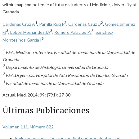
within map competence of future students of Medicine, University of
Granada
1
2
2
Cárdenas Cruz A
,
Parrilla Ruiz F
,
Cárdenas Cruz D
,
Gómez Jiménez
3
3
3
FJ
,
Lobón Hernández JA
,
Romero Palacios PJ
,
Sánchez-
3
Montesinos García I
1
FEA. Medicina intensiva. Facultad de medicina de la Universidad de
Granada
2
Departamento de Histología. Universidad de Granada
2
FEA.Urgencias. Hospital de Alta Resolución de Guadix. Granada
3
Facultad de medicina de la Universidad de Granada
Actual. Med. 2014; 99: (791): 27-30
Últimas Publicaciones
Volumen 111. Número 822
Philosophy and science in medical undergraduates and