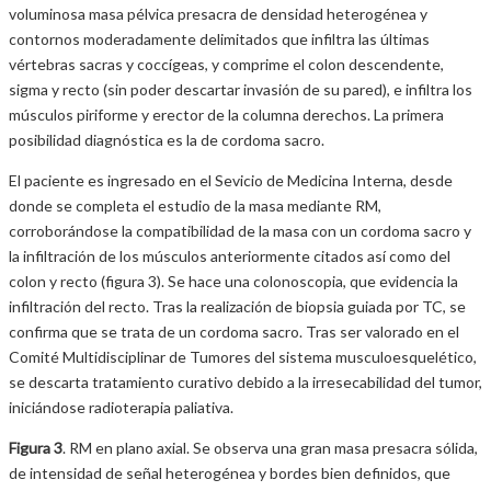
voluminosa masa pélvica presacra de densidad heterogénea y
contornos moderadamente delimitados que infiltra las últimas
vértebras sacras y coccígeas, y comprime el colon descendente,
sigma y recto (sin poder descartar invasión de su pared), e infiltra los
músculos piriforme y erector de la columna derechos. La primera
posibilidad diagnóstica es la de cordoma sacro.
El paciente es ingresado en el Sevicio de Medicina Interna, desde
donde se completa el estudio de la masa mediante RM,
corroborándose la compatibilidad de la masa con un cordoma sacro y
la infiltración de los músculos anteriormente citados así como del
colon y recto (figura 3). Se hace una colonoscopia, que evidencia la
infiltración del recto. Tras la realización de biopsia guiada por TC, se
confirma que se trata de un cordoma sacro. Tras ser valorado en el
Comité Multidisciplinar de Tumores del sistema musculoesquelético,
se descarta tratamiento curativo debido a la irresecabilidad del tumor,
iniciándose radioterapia paliativa.
Figura 3
. RM en plano axial. Se observa una gran masa presacra sólida,
de intensidad de señal heterogénea y bordes bien definidos, que