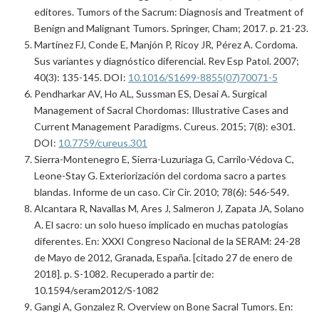
editores. Tumors of the Sacrum: Diagnosis and Treatment of
Benign and Malignant Tumors. Springer, Cham; 2017. p. 21-23.
Martínez FJ, Conde E, Manjón P, Ricoy JR, Pérez A. Cordoma.
Sus variantes y diagnóstico diferencial. Rev Esp Patol. 2007;
40(3): 135-145. DOI:
10.1016/S1699-8855(07)70071-5
Pendharkar AV, Ho AL, Sussman ES, Desai A. Surgical
Management of Sacral Chordomas: Illustrative Cases and
Current Management Paradigms. Cureus. 2015; 7(8): e301.
DOI:
10.7759/cureus.301
Sierra-Montenegro E, Sierra-Luzuriaga G, Carrilo-Védova C,
Leone-Stay G. Exteriorización del cordoma sacro a partes
blandas. Informe de un caso. Cir Cir. 2010; 78(6): 546-549.
Alcantara R, Navallas M, Ares J, Salmeron J, Zapata JA, Solano
A. El sacro: un solo hueso implicado en muchas patologías
diferentes. En: XXXI Congreso Nacional de la SERAM: 24-28
de Mayo de 2012, Granada, España. [citado 27 de enero de
2018]. p. S-1082. Recuperado a partir de:
10.1594/seram2012/S-1082
Gangi A, Gonzalez R. Overview on Bone Sacral Tumors. En: