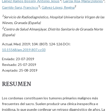
Láinez-Ramos-Bossini, Antonio Jesús
;
García-Roa, María Dolores
,
1
2
Garrido-Sanz, Francisco
;
Gálvez-López, Regina
1
Servicio de Radiodiagnóstico, Hospital Universitario Virgen de las
Nieves, Granada (España)
2
Centro de Salud Almanjáyar, Distrito Sanitario de Granada Norte
(España)
Actual. Med. 2019; 104: (807): 124-126 DOI:
10.15568/am.2019.807.cc03
Enviado: 23-07-2019
Revisado: 25-07-2019
Aceptado: 25-08-2019
RESUMEN
Los cordomas constituyen los tumores primarios malignos más
frecuentes del sacro. Suelen producir una clínica inespecífica e
insidiosa, lo que puede conllevar un retraso diagnóstico de años. La