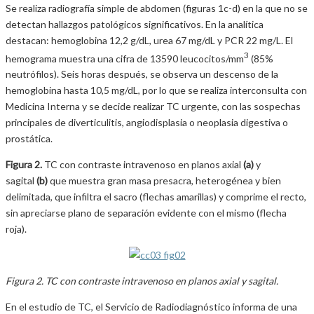
Se realiza radiografía simple de abdomen (figuras 1c-d) en la que no se
detectan hallazgos patológicos significativos. En la analítica
destacan: hemoglobina 12,2 g/dL, urea 67 mg/dL y PCR 22 mg/L. El
3
hemograma muestra una cifra de 13590 leucocitos/mm
(85%
neutrófilos). Seis horas después, se observa un descenso de la
hemoglobina hasta 10,5 mg/dL, por lo que se realiza interconsulta con
Medicina Interna y se decide realizar TC urgente, con las sospechas
principales de diverticulitis, angiodisplasia o neoplasia digestiva o
prostática.
Figura 2.
TC con contraste intravenoso en planos axial
(a)
y
sagital
(b)
que muestra gran masa presacra, heterogénea y bien
delimitada, que infiltra el sacro (flechas amarillas) y comprime el recto,
sin apreciarse plano de separación evidente con el mismo (flecha
roja).
Figura 2. TC con contraste intravenoso en planos axial y sagital.
En el estudio de TC, el Servicio de Radiodiagnóstico informa de una