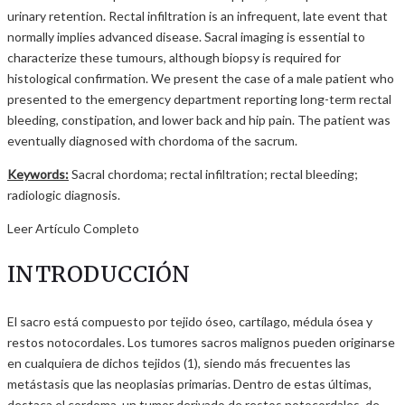
urinary retention. Rectal infiltration is an infrequent, late event that
normally implies advanced disease. Sacral imaging is essential to
characterize these tumours, although biopsy is required for
histological confirmation. We present the case of a male patient who
presented to the emergency department reporting long-term rectal
bleeding, constipation, and lower back and hip pain. The patient was
eventually diagnosed with chordoma of the sacrum.
Keywords:
Sacral chordoma; rectal infiltration; rectal bleeding;
radiologic diagnosis.
Leer Artículo Completo
INTRODUCCIÓN
El sacro está compuesto por tejido óseo, cartílago, médula ósea y
restos notocordales. Los tumores sacros malignos pueden originarse
en cualquiera de dichos tejidos (1), siendo más frecuentes las
metástasis que las neoplasias primarias. Dentro de estas últimas,
destaca el cordoma, un tumor derivado de restos notocordales, de