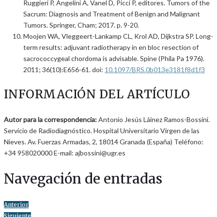
Ruggieri P, Angelini A, Vanel D, Picci P, editores. Tumors of the
Sacrum: Diagnosis and Treatment of Benign and Malignant
Tumors. Springer, Cham; 2017. p. 9-20.
Moojen WA, Vleggeert-Lankamp CL, Krol AD, Dijkstra SP. Long-
term results: adjuvant radiotherapy in en bloc resection of
sacrococcygeal chordoma is advisable. Spine (Phila Pa 1976).
2011; 36(10):E656-61. doi:
10.1097/BRS.0b013e3181f8d1f3
INFORMACIÓN DEL ARTÍCULO
Autor para la correspondencia:
Antonio Jesús Láinez Ramos-Bossini.
Servicio de Radiodiagnóstico. Hospital Universitario Virgen de las
Nieves. Av. Fuerzas Armadas, 2, 18014 Granada (España) Teléfono:
+34 958020000 E-mail: ajbossini@ugr.es
Navegación de entradas
Anterior
Siguiente