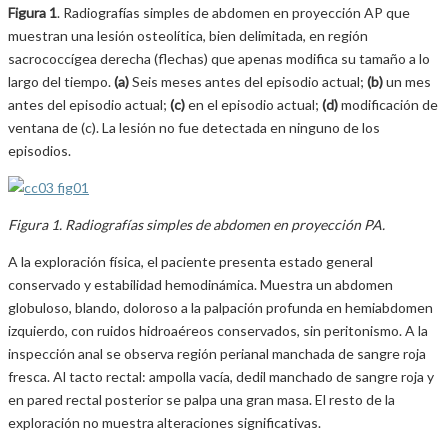
Figura 1
. Radiografías simples de abdomen en proyección AP que
muestran una lesión osteolítica, bien delimitada, en región
sacrococcígea derecha (flechas) que apenas modifica su tamaño a lo
largo del tiempo.
(a)
Seis meses antes del episodio actual;
(b)
un mes
antes del episodio actual;
(c)
en el episodio actual;
(d)
modificación de
ventana de (c). La lesión no fue detectada en ninguno de los
episodios.
Figura 1. Radiografías simples de abdomen en proyección PA.
A la exploración física, el paciente presenta estado general
conservado y estabilidad hemodinámica. Muestra un abdomen
globuloso, blando, doloroso a la palpación profunda en hemiabdomen
izquierdo, con ruidos hidroaéreos conservados, sin peritonismo. A la
inspección anal se observa región perianal manchada de sangre roja
fresca. Al tacto rectal: ampolla vacía, dedil manchado de sangre roja y
en pared rectal posterior se palpa una gran masa. El resto de la
exploración no muestra alteraciones significativas.