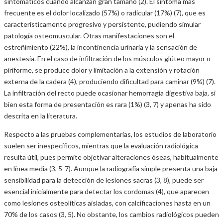
sintomáticos cuando alcanzan gran tamaño (2). El síntoma más
frecuente es el dolor localizado (57%) o radicular (17%) (7), que es
característicamente progresivo y persistente, pudiendo simular
patología osteomuscular. Otras manifestaciones son el
estreñimiento (22%), la incontinencia urinaria y la sensación de
anestesia. En el caso de infiltración de los músculos glúteo mayor o
piriforme, se produce dolor y limitación a la extensión y rotación
externa de la cadera (4), produciendo dificultad para caminar (9%) (7).
La infiltración del recto puede ocasionar hemorragia digestiva baja, si
bien esta forma de presentación es rara (1%) (3, 7) y apenas ha sido
descrita en la literatura.
Respecto a las pruebas complementarias, los estudios de laboratorio
suelen ser inespecíficos, mientras que la evaluación radiológica
resulta útil, pues permite objetivar alteraciones óseas, habitualmente
en línea media (3, 5-7). Aunque la radiografía simple presenta una baja
sensibilidad para la detección de lesiones sacras (3, 8), puede ser
esencial inicialmente para detectar los cordomas (4), que aparecen
como lesiones osteolíticas aisladas, con calcificaciones hasta en un
70% de los casos (3, 5). No obstante, los cambios radiológicos pueden