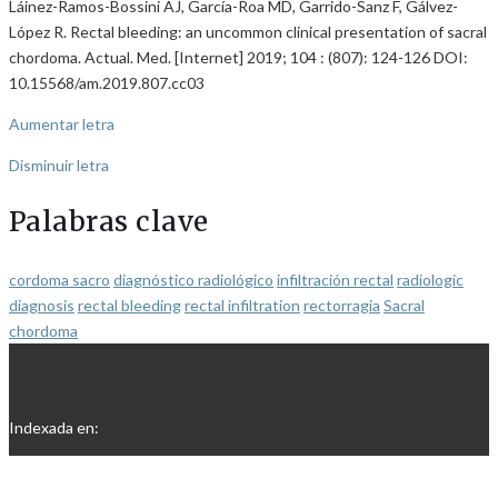
Láinez-Ramos-Bossini AJ, García-Roa MD, Garrido-Sanz F, Gálvez-
López R. Rectal bleeding: an uncommon clinical presentation of sacral
chordoma. Actual. Med. [Internet] 2019; 104 : (807): 124-126 DOI:
10.15568/am.2019.807.cc03
Aumentar letra
Disminuir letra
Palabras clave
cordoma sacro
diagnóstico radiológico
infiltración rectal
radiologic
diagnosis
rectal bleeding
rectal infiltration
rectorragia
Sacral
chordoma
Indexada en: