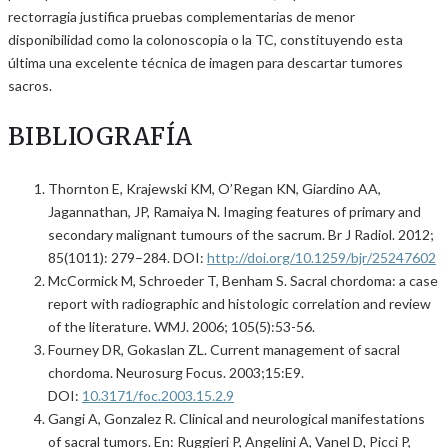
rectorragia justifica pruebas complementarias de menor
disponibilidad como la colonoscopia o la TC, constituyendo esta
última una excelente técnica de imagen para descartar tumores
sacros.
BIBLIOGRAFÍA
Thornton E, Krajewski KM, O’Regan KN, Giardino AA,
Jagannathan, JP, Ramaiya N. Imaging features of primary and
secondary malignant tumours of the sacrum. Br J Radiol. 2012;
85(1011): 279–284. DOI:
http://doi.org/10.1259/bjr/25247602
McCormick M, Schroeder T, Benham S. Sacral chordoma: a case
report with radiographic and histologic correlation and review
of the literature. WMJ. 2006; 105(5):53-56.
Fourney DR, Gokaslan ZL. Current management of sacral
chordoma. Neurosurg Focus. 2003;15:E9.
DOI:
10.3171/foc.2003.15.2.9
Gangi A, Gonzalez R. Clinical and neurological manifestations
of sacral tumors. En: Ruggieri P, Angelini A, Vanel D, Picci P,