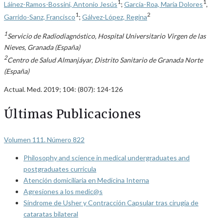
1
1
Láinez-Ramos-Bossini, Antonio Jesús
;
García-Roa, María Dolores
,
1
2
Garrido-Sanz, Francisco
;
Gálvez-López, Regina
1
Servicio de Radiodiagnóstico, Hospital Universitario Virgen de las
Nieves, Granada (España)
2
Centro de Salud Almanjáyar, Distrito Sanitario de Granada Norte
(España)
Actual. Med. 2019; 104: (807): 124-126
Últimas Publicaciones
Volumen 111. Número 822
Philosophy and science in medical undergraduates and
postgraduates curricula
Atención domiciliaria en Medicina Interna
Agresiones a los medic@s
Síndrome de Usher y Contracción Capsular tras cirugía de
cataratas bilateral