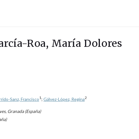
García-Roa, María Dolores
1
2
rido-Sanz, Francisco
;
Gálvez-López, Regina
eves, Granada (España)
aña)