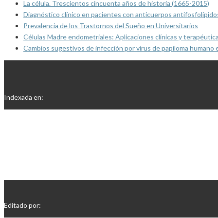
La célula. Trescientos cincuenta años de historia (1665-2015)
Diagnóstico clínico en pacientes con anticuerpos antifosfolípido
Prevalencia de los Trastornos del Sueño en Universitarios
Células Madre endometriales: Aplicaciones clínicas y terapéutic
Cambios sugestivos de infección por virus de papiloma humano 
Indexada en:
Editado por: