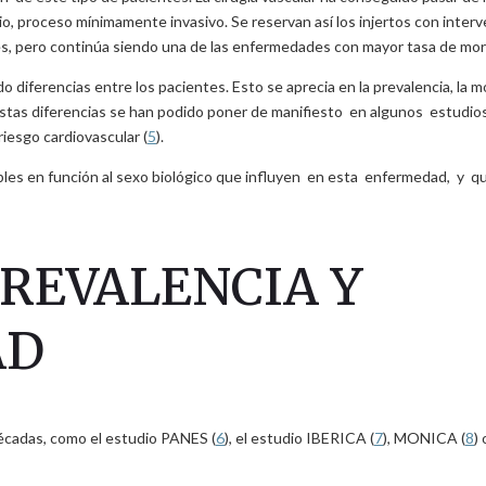
o, proceso mínimamente invasivo. Se reservan así los injertos con interv
es, pero continúa siendo una de las enfermedades con mayor tasa de mort
diferencias entre los pacientes. Esto se aprecia en la prevalencia, la mo
. Estas diferencias se han podido poner de manifiesto en algunos estudio
iesgo cardiovascular (
5
).
ariables en función al sexo biológico que influyen en esta enfermedad, y 
PREVALENCIA Y
AD
écadas, como el estudio PANES (
6
), el estudio IBERICA (
7
), MONICA (
8
)