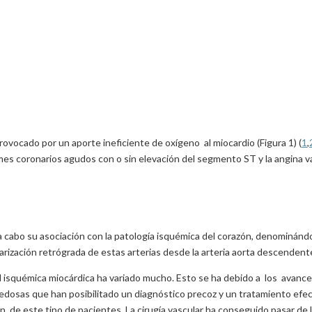
ovocado por un aporte ineficiente de oxígeno al miocardio (Figura 1) (
1
,
mes coronarios agudos con o sin elevación del segmento ST y la angina va
a cabo su asociación con la patología isquémica del corazón, denominándol
larización retrógrada de estas arterias desde la arteria aorta descendente
 isquémica miocárdica ha variado mucho. Esto se ha debido a los avances,
dosas que han posibilitado un diagnóstico precoz y un tratamiento efec
 de este tipo de pacientes. La cirugía vascular ha conseguido pasar de l