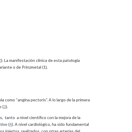
2
). La manifestación clínica de esta patología
riante o de Prinzmetal (1).
a como “angina pectoris”. A lo largo de la primera
 (
3
).
 tanto a nivel científico con la mejora de la
tivo (
4
). A nivel cardiológico, ha sido fundamental
os injertos realizados con otras arterias del