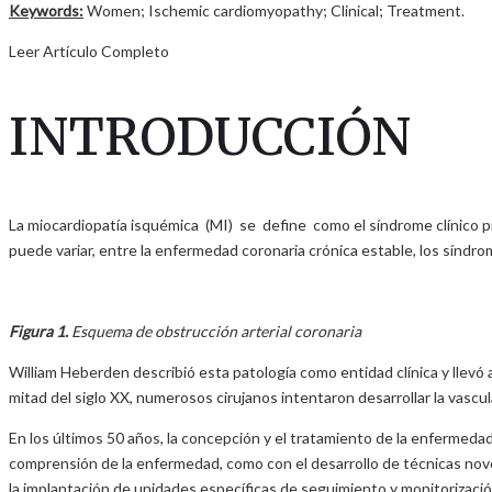
Keywords:
Women; Ischemic cardiomyopathy; Clinical; Treatment.
Leer Artículo Completo
INTRODUCCIÓN
La miocardiopatía isquémica (MI) se define como el síndrome clínico pr
puede variar, entre la enfermedad coronaria crónica estable, los síndro
Figura 1.
Esquema de obstrucción arterial coronaria
William Heberden describió esta patología como entidad clínica y llevó 
mitad del siglo XX, numerosos cirujanos intentaron desarrollar la vascu
En los últimos 50 años, la concepción y el tratamiento de la enfermedad
comprensión de la enfermedad, como con el desarrollo de técnicas nove
la implantación de unidades específicas de seguimiento y monitorización