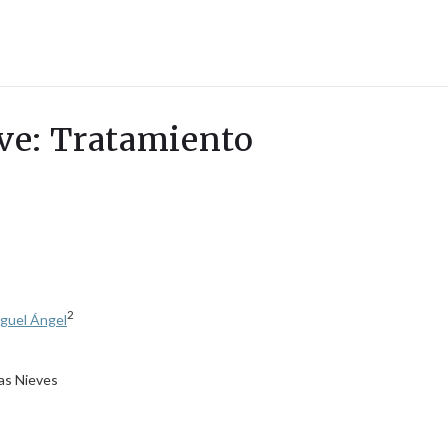
ave: Tratamiento
2
iguel Ángel
las Nieves