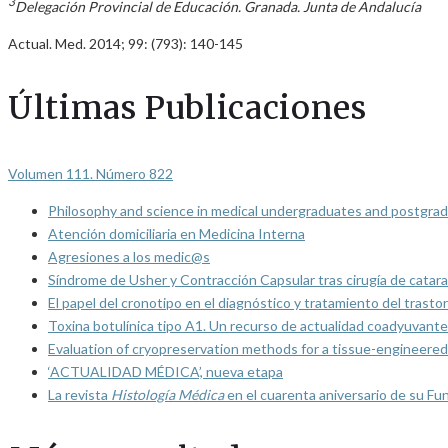
3
Delegación Provincial de Educación. Granada. Junta de Andalucía
Actual. Med. 2014; 99: (793): 140-145
Últimas Publicaciones
Volumen 111. Número 822
Philosophy and science in medical undergraduates and postgrad
Atención domiciliaria en Medicina Interna
Agresiones a los medic@s
Síndrome de Usher y Contracción Capsular tras cirugía de catarat
El papel del cronotipo en el diagnóstico y tratamiento del trasto
Toxina botulínica tipo A1. Un recurso de actualidad coadyuvante
Evaluation of cryopreservation methods for a tissue-engineered 
‘ACTUALIDAD MÉDICA’, nueva etapa
La revista
Histología Médica
en el cuarenta aniversario de su Fu