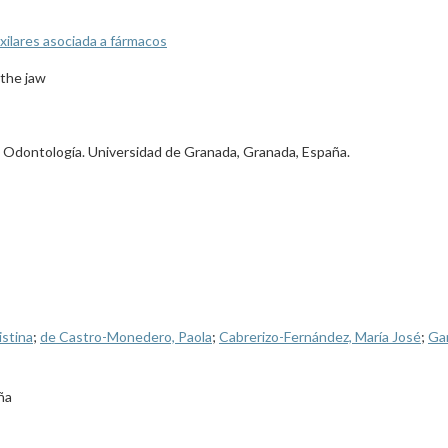
xilares asociada a fármacos
 the jaw
 Odontología. Universidad de Granada, Granada, España.
istina
;
de Castro-Monedero, Paola
;
Cabrerizo-Fernández, María José
;
Gar
ña