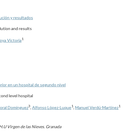
ución y resultados
lution and results
1
oya Victoria
erior en un hospital de segundo nivel
cond level hospital
3
1
1
Moral Domínguez
,
Alfonso López-Luque
,
Manuel Verdú-Martínez
 H.U Virgen de las Nieves. Granada