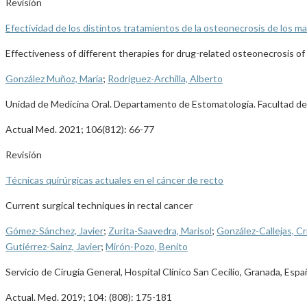
Revisión
Efectividad de los distintos tratamientos de la osteonecrosis de los ma
Effectiveness of different therapies for drug-related osteonecrosis of
González Muñoz, María
;
Rodríguez-Archilla, Alberto
Unidad de Medicina Oral. Departamento de Estomatología. Facultad de
Actual Med. 2021; 106(812): 66-77
Revisión
Técnicas quirúrgicas actuales en el cáncer de recto
Current surgical techniques in rectal cancer
Gómez-Sánchez, Javier
;
Zurita-Saavedra, Marisol
;
González-Callejas, Cr
Gutiérrez-Sainz, Javier
;
Mirón-Pozo, Benito
Servicio de Cirugía General, Hospital Clínico San Cecilio, Granada, Espa
Actual. Med. 2019; 104: (808): 175-181