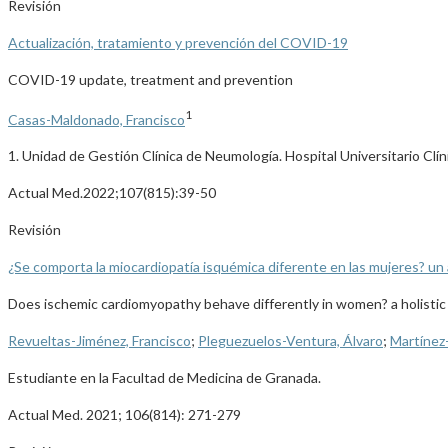
Revisión
Actualización, tratamiento y prevención del COVID-19
COVID-19 update, treatment and prevention
1
Casas-Maldonado, Francisco
1. Unidad de Gestión Clínica de Neumología. Hospital Universitario Clíni
Actual Med.2022;107(815):39-50
Revisión
¿Se comporta la miocardiopatía isquémica diferente en las mujeres? un 
Does ischemic cardiomyopathy behave differently in women? a holisti
Revueltas-Jiménez, Francisco
;
Pleguezuelos-Ventura, Álvaro
;
Martínez
Estudiante en la Facultad de Medicina de Granada.
Actual Med. 2021; 106(814): 271-279