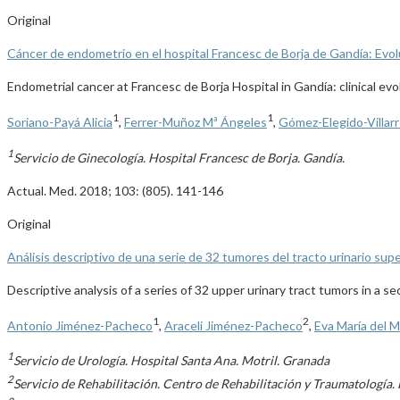
Original
Cáncer de endometrio en el hospital Francesc de Borja de Gandía: Evol
Endometrial cancer at Francesc de Borja Hospital in Gandía: clinical evo
1
1
Soriano-Payá Alicia
,
Ferrer-Muñoz Mª Ángeles
,
Gómez-Elegido-Villarr
1
Servicio de Ginecología. Hospital Francesc de Borja. Gandía.
Actual. Med. 2018; 103: (805). 141-146
Original
Análisis descriptivo de una serie de 32 tumores del tracto urinario sup
Descriptive analysis of a series of 32 upper urinary tract tumors in a se
1
2
Antonio Jiménez-Pacheco
,
Araceli Jiménez-Pacheco
,
Eva María del 
1
Servicio de Urología. Hospital Santa Ana. Motril. Granada
2
Servicio de Rehabilitación. Centro de Rehabilitación y Traumatología.