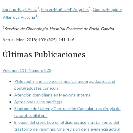
1
1
Soriano-Payá Alicia
,
Ferrer-Muñoz Mª Ángeles
,
Gómez-Elegido-
1
Villarroya Victoria
1
Servicio de Ginecología. Hospital Francesc de Borja. Gandía.
Actual. Med. 2018; 103: (805). 141-146
Últimas Publicaciones
Volumen 111. Número 822
Philosophy and science in medical undergraduates and
postgraduates curricula
Atención domiciliaria en Medicina Interna
Agresiones a los medic@s
Síndrome de Usher y Contracción Capsular tras cirugía de
cataratas bilateral
El papel del cronotipo en el diagnóstico y tratamiento del
trastorno de insomnio: Una revisión de la evidencia actual