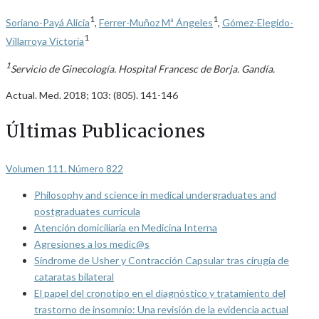
1
1
Soriano-Payá Alicia
,
Ferrer-Muñoz Mª Ángeles
,
Gómez-Elegido-
1
Villarroya Victoria
1
Servicio de Ginecología. Hospital Francesc de Borja. Gandía.
Actual. Med. 2018; 103: (805). 141-146
Últimas Publicaciones
Volumen 111. Número 822
Philosophy and science in medical undergraduates and
postgraduates curricula
Atención domiciliaria en Medicina Interna
Agresiones a los medic@s
Síndrome de Usher y Contracción Capsular tras cirugía de
cataratas bilateral
El papel del cronotipo en el diagnóstico y tratamiento del
trastorno de insomnio: Una revisión de la evidencia actual