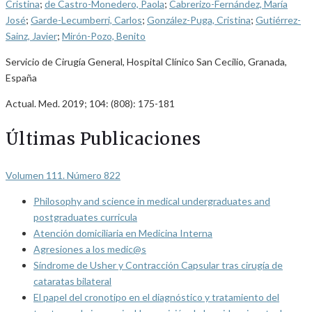
Cristina
;
de Castro-Monedero, Paola
;
Cabrerizo-Fernández, María
José
;
Garde-Lecumberri, Carlos
;
González-Puga, Cristina
;
Gutiérrez-
Sainz, Javier
;
Mirón-Pozo, Benito
Servicio de Cirugía General, Hospital Clínico San Cecilio, Granada,
España
Actual. Med. 2019; 104: (808): 175-181
Últimas Publicaciones
Volumen 111. Número 822
Philosophy and science in medical undergraduates and
postgraduates curricula
Atención domiciliaria en Medicina Interna
Agresiones a los medic@s
Síndrome de Usher y Contracción Capsular tras cirugía de
cataratas bilateral
El papel del cronotipo en el diagnóstico y tratamiento del