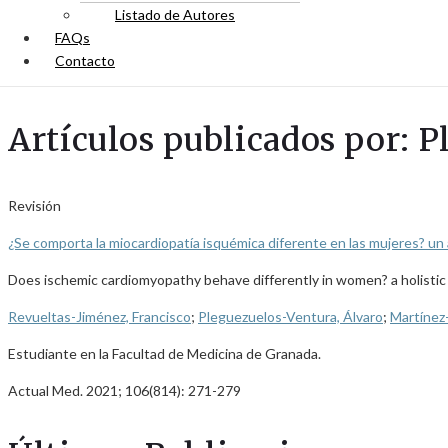
Listado de Autores
FAQs
Contacto
Artículos publicados por: 
Revisión
¿Se comporta la miocardiopatía isquémica diferente en las mujeres? un 
Does ischemic cardiomyopathy behave differently in women? a holisti
Revueltas-Jiménez, Francisco
;
Pleguezuelos-Ventura, Álvaro
;
Martínez
Estudiante en la Facultad de Medicina de Granada.
Actual Med. 2021; 106(814): 271-279