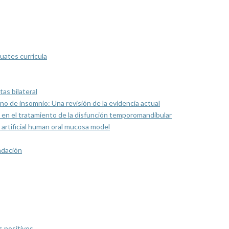
uates curricula
as bilateral
rno de insomnio: Una revisión de la evidencia actual
 en el tratamiento de la disfunción temporomandibular
artificial human oral mucosa model
ndación
s positivos