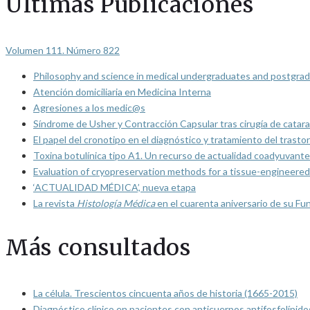
Últimas Publicaciones
Volumen 111. Número 822
Philosophy and science in medical undergraduates and postgrad
Atención domiciliaria en Medicina Interna
Agresiones a los medic@s
Síndrome de Usher y Contracción Capsular tras cirugía de catarat
El papel del cronotipo en el diagnóstico y tratamiento del trasto
Toxina botulínica tipo A1. Un recurso de actualidad coadyuvante
Evaluation of cryopreservation methods for a tissue-engineered 
‘ACTUALIDAD MÉDICA’, nueva etapa
La revista
Histología Médica
en el cuarenta aniversario de su Fu
Más consultados
La célula. Trescientos cincuenta años de historia (1665-2015)
Diagnóstico clínico en pacientes con anticuerpos antifosfolípido