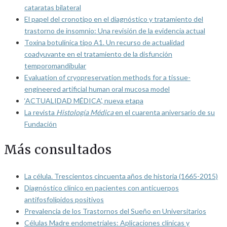
cataratas bilateral
El papel del cronotipo en el diagnóstico y tratamiento del
trastorno de insomnio: Una revisión de la evidencia actual
Toxina botulínica tipo A1. Un recurso de actualidad
coadyuvante en el tratamiento de la disfunción
temporomandibular
Evaluation of cryopreservation methods for a tissue-
engineered artificial human oral mucosa model
‘ACTUALIDAD MÉDICA’, nueva etapa
La revista
Histología Médica
en el cuarenta aniversario de su
Fundación
Más consultados
La célula. Trescientos cincuenta años de historia (1665-2015)
Diagnóstico clínico en pacientes con anticuerpos
antifosfolípidos positivos
Prevalencia de los Trastornos del Sueño en Universitarios
Células Madre endometriales: Aplicaciones clínicas y