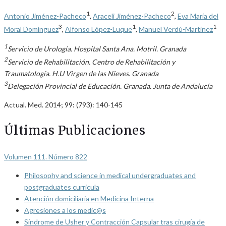
1
2
Antonio Jiménez-Pacheco
,
Araceli Jiménez-Pacheco
,
Eva María del
3
1
1
Moral Domínguez
,
Alfonso López-Luque
,
Manuel Verdú-Martínez
1
Servicio de Urología. Hospital Santa Ana. Motril. Granada
2
Servicio de Rehabilitación. Centro de Rehabilitación y
Traumatología. H.U Virgen de las Nieves. Granada
3
Delegación Provincial de Educación. Granada. Junta de Andalucía
Actual. Med. 2014; 99: (793): 140-145
Últimas Publicaciones
Volumen 111. Número 822
Philosophy and science in medical undergraduates and
postgraduates curricula
Atención domiciliaria en Medicina Interna
Agresiones a los medic@s
Síndrome de Usher y Contracción Capsular tras cirugía de