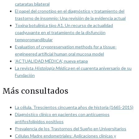
cataratas bilateral
El papel del cronotipo en el diagnóstico y tratamiento del
trastorno de insomnio: Una revisión de la evidencia actual
Toxina botulínica tipo A1. Un recurso de actualidad
coadyuvante en el tratamiento de la disfunción
temporomandibular
Evaluation of cryopreservation methods for a tissue-
engineered artificial human oral mucosa model
‘ACTUALIDAD MÉDICA’, nueva etapa
La revista
Histología Médica
en el cuarenta aniversario de su
Fundación
Más consultados
La célula. Trescientos cincuenta años de historia (1665-2015)
Diagnóstico clínico en pacientes con anticuerpos
antifosfolípidos positivos
Prevalencia de los Trastornos del Sueño en Universitarios
Células Madre endometriales: Aplicaciones clínicas y