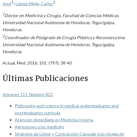
1
2
José
;
Laínez-Mejía, Carlos
1
Doctor en Medicina y Cirugía, Facultad de Ciencias Médicas.
Universidad Nacional Autónoma de Honduras. Tegucigalpa,
Honduras.
2
Coordinador de Postgrado de Cirugía Plástica y Reconstructiva.
Universidad Nacional Autónoma de Honduras. Tegucigalpa,
Honduras.
Actual. Med. 2016; 101: (797): 38-40
Últimas Publicaciones
Volumen 111. Número 822
Philosophy and science in medical undergraduates and
postgraduates curricula
Atención domiciliaria en Medicina Interna
Agresiones a los medic@s
Síndrome de Usher y Contracción Capsular tras cirugía de