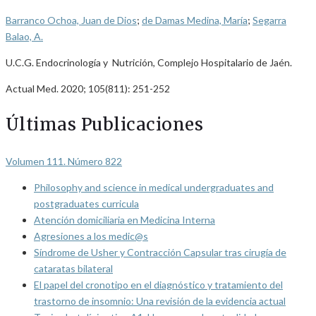
Barranco Ochoa, Juan de Dios
;
de Damas Medina, María
;
Segarra
Balao, A.
U.C.G. Endocrinología y Nutrición, Complejo Hospitalario de Jaén.
Actual Med. 2020; 105(811): 251-252
Últimas Publicaciones
Volumen 111. Número 822
Philosophy and science in medical undergraduates and
postgraduates curricula
Atención domiciliaria en Medicina Interna
Agresiones a los medic@s
Síndrome de Usher y Contracción Capsular tras cirugía de
cataratas bilateral
El papel del cronotipo en el diagnóstico y tratamiento del
trastorno de insomnio: Una revisión de la evidencia actual