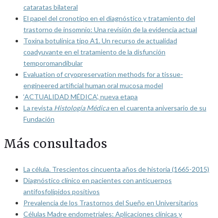
cataratas bilateral
El papel del cronotipo en el diagnóstico y tratamiento del
trastorno de insomnio: Una revisión de la evidencia actual
Toxina botulínica tipo A1. Un recurso de actualidad
coadyuvante en el tratamiento de la disfunción
temporomandibular
Evaluation of cryopreservation methods for a tissue-
engineered artificial human oral mucosa model
‘ACTUALIDAD MÉDICA’, nueva etapa
La revista
Histología Médica
en el cuarenta aniversario de su
Fundación
Más consultados
La célula. Trescientos cincuenta años de historia (1665-2015)
Diagnóstico clínico en pacientes con anticuerpos
antifosfolípidos positivos
Prevalencia de los Trastornos del Sueño en Universitarios
Células Madre endometriales: Aplicaciones clínicas y