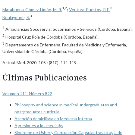
1,2
3
Matabuena-Gómez-Limón, M. R.
;
Ventura-Puertos, P. E.
;
3
Boulayoune, S.
1
Ambulancias Socoservis: Socorrismos y Servicios (Córdoba, España).
2
Hospital Cruz Roja de Córdoba (Córdoba, España).
3
Departamento de Enfermería. Facultad de Medicina y Enfermería,
Universidad de Córdoba (Córdoba, España).
Actual. Med. 2020; 105 : (810): 114-119
Últimas Publicaciones
Volumen 111. Número 822
Philosophy and science in medical undergraduates and
postgraduates curricula
Atención domiciliaria en Medicina Interna
Agresiones a los medic@s
Síndrome de Usher y Contracción Capsular tras cirugía de