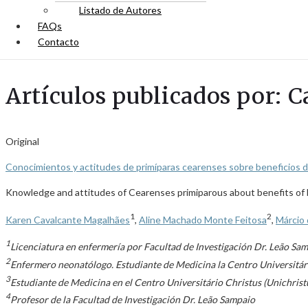
Listado de Autores
FAQs
Contacto
Artículos publicados por: 
Original
Conocimientos y actitudes de primíparas cearenses sobre beneficios de
Knowledge and attitudes of Cearenses primiparous about benefits of
1
2
Karen Cavalcante Magalhães
,
Aline Machado Monte Feitosa
,
Márcio 
1
Licenciatura en enfermería por Facultad de Investigación Dr. Leão Sam
2
Enfermero neonatólogo. Estudiante de Medicina la Centro Universitári
3
Estudiante de Medicina en el Centro Universitário Christus (Unichristu
4
Profesor de la Facultad de Investigación Dr. Leão Sampaio