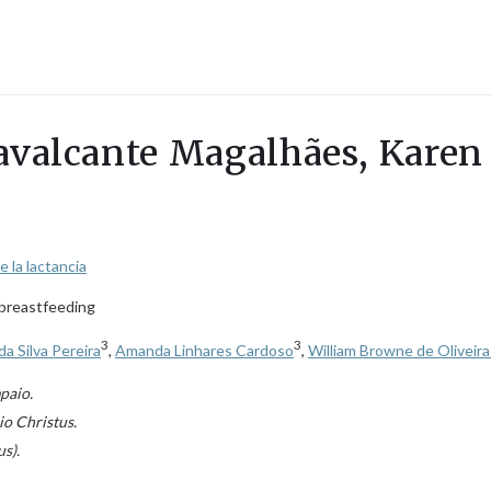
Cavalcante Magalhães, Karen
 la lactancia
 breastfeeding
3
3
da Silva Pereira
,
Amanda Linhares Cardoso
,
William Browne de Oliveir
paio.
o Christus.
s).