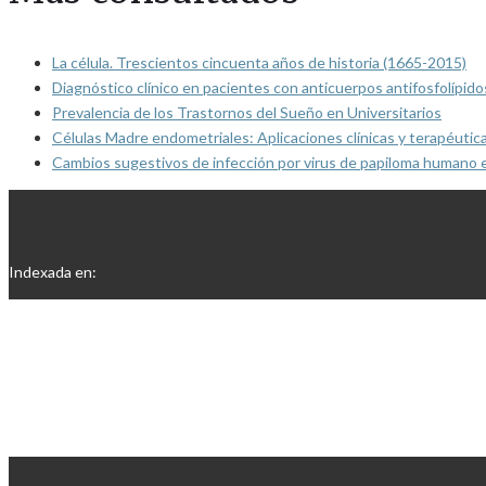
La célula. Trescientos cincuenta años de historia (1665-2015)
Diagnóstico clínico en pacientes con anticuerpos antifosfolípido
Prevalencia de los Trastornos del Sueño en Universitarios
Células Madre endometriales: Aplicaciones clínicas y terapéutic
Cambios sugestivos de infección por virus de papiloma humano 
Indexada en: