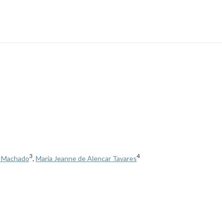
3
4
a Machado
,
Maria Jeanne de Alencar Tavares