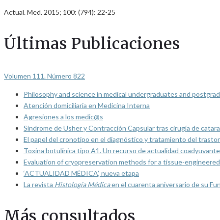
Actual. Med. 2015; 100: (794): 22-25
Últimas Publicaciones
Volumen 111. Número 822
Philosophy and science in medical undergraduates and postgrad
Atención domiciliaria en Medicina Interna
Agresiones a los medic@s
Síndrome de Usher y Contracción Capsular tras cirugía de catarat
El papel del cronotipo en el diagnóstico y tratamiento del trasto
Toxina botulínica tipo A1. Un recurso de actualidad coadyuvante
Evaluation of cryopreservation methods for a tissue-engineered 
‘ACTUALIDAD MÉDICA’, nueva etapa
La revista
Histología Médica
en el cuarenta aniversario de su Fu
Más consultados