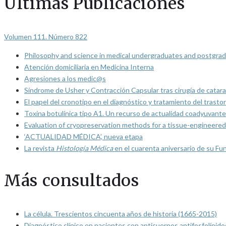
Últimas Publicaciones
Volumen 111. Número 822
Philosophy and science in medical undergraduates and postgrad
Atención domiciliaria en Medicina Interna
Agresiones a los medic@s
Síndrome de Usher y Contracción Capsular tras cirugía de catarat
El papel del cronotipo en el diagnóstico y tratamiento del trasto
Toxina botulínica tipo A1. Un recurso de actualidad coadyuvante
Evaluation of cryopreservation methods for a tissue-engineered 
‘ACTUALIDAD MÉDICA’, nueva etapa
La revista
Histología Médica
en el cuarenta aniversario de su Fu
Más consultados
La célula. Trescientos cincuenta años de historia (1665-2015)
Diagnóstico clínico en pacientes con anticuerpos antifosfolípido