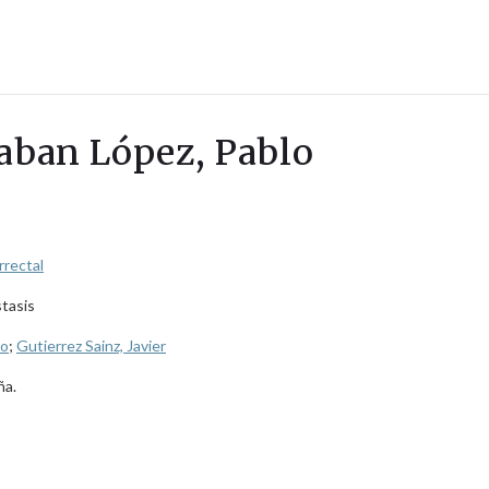
Daban López, Pablo
rrectal
stasis
lo
;
Gutierrez Sainz, Javier
ña.