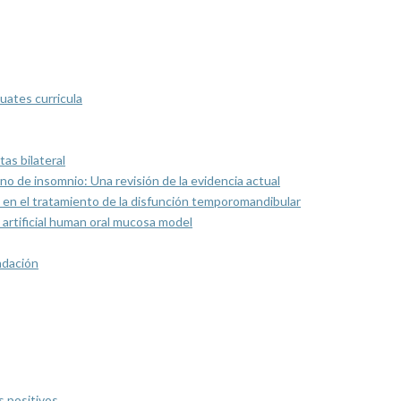
uates curricula
as bilateral
rno de insomnio: Una revisión de la evidencia actual
 en el tratamiento de la disfunción temporomandibular
artificial human oral mucosa model
ndación
s positivos