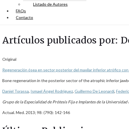
Listado de Autores
FAQs
Contacto
Artículos publicados por: 
Original
Regeneración ósea en sector posterior del maxilar inferior atrófico c
Bone regeneration in the posterior sector of the atrophic inferior j
Daniel Torassa
,
Ismael Ángel Rodríguez
,
Guillermo De Leonardi
,
Federi
Grupo de la Especialidad de Prótesis Fija e Implantes de la Universida
Actual. Med. 2013; 98: (790): 142-146