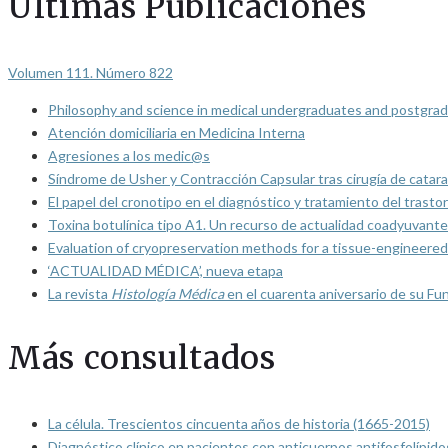
Últimas Publicaciones
Volumen 111. Número 822
Philosophy and science in medical undergraduates and postgrad
Atención domiciliaria en Medicina Interna
Agresiones a los medic@s
Síndrome de Usher y Contracción Capsular tras cirugía de catarat
El papel del cronotipo en el diagnóstico y tratamiento del trasto
Toxina botulínica tipo A1. Un recurso de actualidad coadyuvante
Evaluation of cryopreservation methods for a tissue-engineered 
‘ACTUALIDAD MÉDICA’, nueva etapa
La revista
Histología Médica
en el cuarenta aniversario de su Fu
Más consultados
La célula. Trescientos cincuenta años de historia (1665-2015)
Diagnóstico clínico en pacientes con anticuerpos antifosfolípido