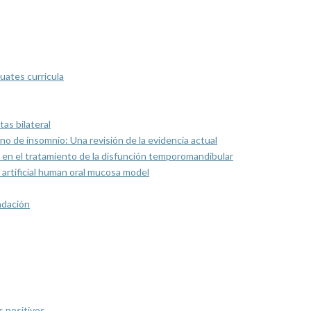
uates curricula
as bilateral
rno de insomnio: Una revisión de la evidencia actual
 en el tratamiento de la disfunción temporomandibular
artificial human oral mucosa model
ndación
s positivos