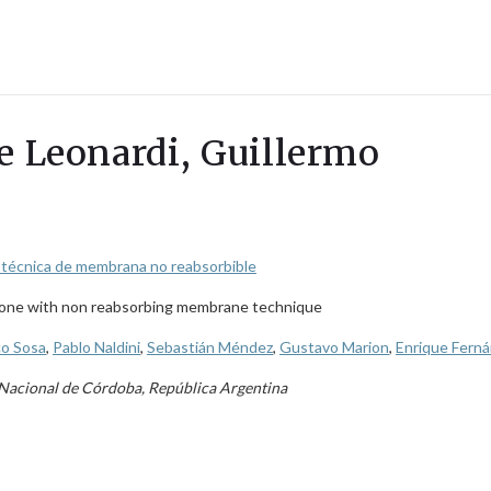
De Leonardi, Guillermo
on técnica de membrana no reabsorbible
awbone with non reabsorbing membrane technique
co Sosa
,
Pablo Naldini
,
Sebastián Méndez
,
Gustavo Marion
,
Enrique Fern
d Nacional de Córdoba, República Argentina