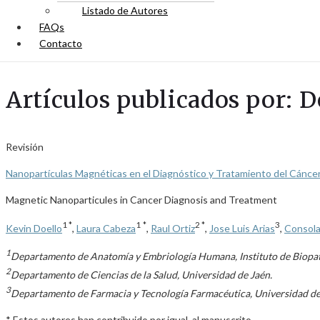
Listado de Autores
FAQs
Contacto
Artículos publicados por: D
Revisión
Nanopartículas Magnéticas en el Diagnóstico y Tratamiento del Cánce
Magnetic Nanoparticules in Cancer Diagnosis and Treatment
1 *
1
*
2 *
3
Kevin Doello
,
Laura Cabeza
,
Raul Ortiz
,
Jose Luis Arias
,
Consola
1
Departamento de Anatomía y Embriología Humana, Instituto de Biopat
2
Departamento de Ciencias de la Salud, Universidad de Jaén.
3
Departamento de Farmacia y Tecnología Farmacéutica, Universidad d
* Estos autores han contribuido por igual al manuscrito