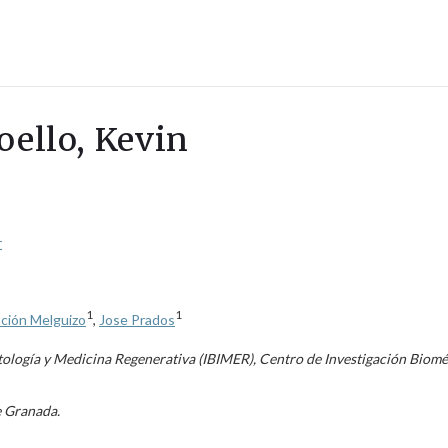
oello, Kevin
r
1
1
ción Melguizo
,
Jose Prados
ología y Medicina Regenerativa (IBIMER), Centro de Investigación Biomé
e Granada.