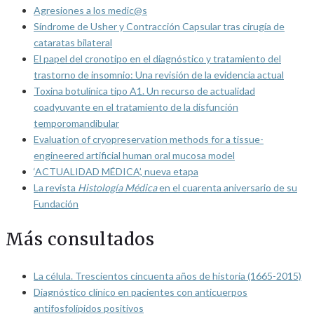
Agresiones a los medic@s
Síndrome de Usher y Contracción Capsular tras cirugía de
cataratas bilateral
El papel del cronotipo en el diagnóstico y tratamiento del
trastorno de insomnio: Una revisión de la evidencia actual
Toxina botulínica tipo A1. Un recurso de actualidad
coadyuvante en el tratamiento de la disfunción
temporomandibular
Evaluation of cryopreservation methods for a tissue-
engineered artificial human oral mucosa model
‘ACTUALIDAD MÉDICA’, nueva etapa
La revista
Histología Médica
en el cuarenta aniversario de su
Fundación
Más consultados
La célula. Trescientos cincuenta años de historia (1665-2015)
Diagnóstico clínico en pacientes con anticuerpos
antifosfolípidos positivos