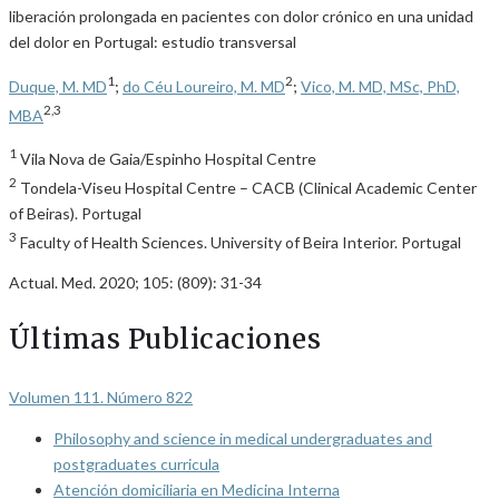
liberación prolongada en pacientes con dolor crónico en una unidad
del dolor en Portugal: estudio transversal
1
2
Duque, M. MD
;
do Céu Loureiro, M. MD
;
Vico, M. MD, MSc, PhD,
2,3
MBA
1
Vila Nova de Gaia/Espinho Hospital Centre
2
Tondela-Viseu Hospital Centre – CACB (Clinical Academic Center
of Beiras). Portugal
3
Faculty of Health Sciences. University of Beira Interior. Portugal
Actual. Med. 2020; 105: (809): 31-34
Últimas Publicaciones
Volumen 111. Número 822
Philosophy and science in medical undergraduates and
postgraduates curricula
Atención domiciliaria en Medicina Interna