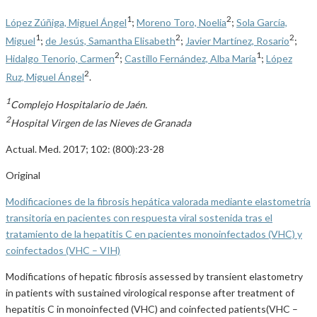
1
2
López Zúñiga, Miguel Ángel
;
Moreno Toro, Noelia
;
Sola García,
1
2
2
Miguel
;
de Jesús, Samantha Elisabeth
;
Javier Martínez, Rosario
;
2
1
Hidalgo Tenorio, Carmen
;
Castillo Fernández, Alba María
;
López
2
Ruz, Miguel Ángel
.
1
Complejo Hospitalario de Jaén.
2
Hospital Virgen de las Nieves de Granada
Actual. Med. 2017; 102: (800):23-28
Original
Modificaciones de la fibrosis hepática valorada mediante elastometría
transitoria en pacientes con respuesta viral sostenida tras el
tratamiento de la hepatitis C en pacientes monoinfectados (VHC) y
coinfectados (VHC – VIH)
Modifications of hepatic fibrosis assessed by transient elastometry
in patients with sustained virological response after treatment of
hepatitis C in monoinfected (VHC) and coinfected patients(VHC –