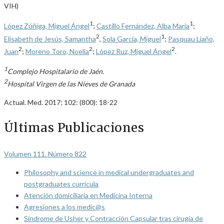
VIH)
1
1
López Zúñiga, Miguel Ángel
;
Castillo Fernández, Alba María
;
2
1
Elisabeth de Jesús, Samantha
,
Sola García, Miguel
;
Pasquau Liaño,
2
2
2
Juan
;
Moreno Toro, Noelia
;
López Ruz, Miguel Ángel
.
1
Complejo Hospitalario de Jaén.
2
Hospital Virgen de las Nieves de Granada
Actual. Med. 2017; 102: (800): 18-22
Últimas Publicaciones
Volumen 111. Número 822
Philosophy and science in medical undergraduates and
postgraduates curricula
Atención domiciliaria en Medicina Interna
Agresiones a los medic@s
Síndrome de Usher y Contracción Capsular tras cirugía de