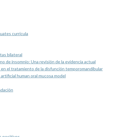
uates curricula
as bilateral
rno de insomnio: Una revisión de la evidencia actual
 en el tratamiento de la disfunción temporomandibular
artificial human oral mucosa model
ndación
s positivos