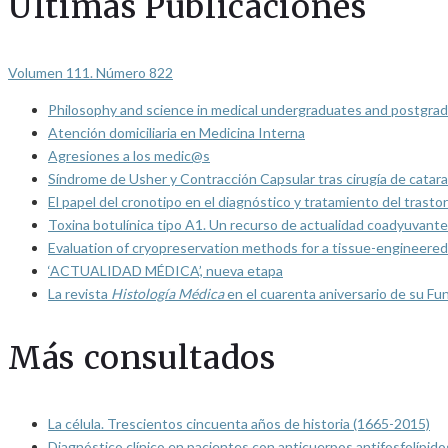
Últimas Publicaciones
Volumen 111. Número 822
Philosophy and science in medical undergraduates and postgrad
Atención domiciliaria en Medicina Interna
Agresiones a los medic@s
Síndrome de Usher y Contracción Capsular tras cirugía de catarat
El papel del cronotipo en el diagnóstico y tratamiento del trasto
Toxina botulínica tipo A1. Un recurso de actualidad coadyuvante
Evaluation of cryopreservation methods for a tissue-engineered 
‘ACTUALIDAD MÉDICA’, nueva etapa
La revista
Histología Médica
en el cuarenta aniversario de su Fu
Más consultados
La célula. Trescientos cincuenta años de historia (1665-2015)
Diagnóstico clínico en pacientes con anticuerpos antifosfolípido