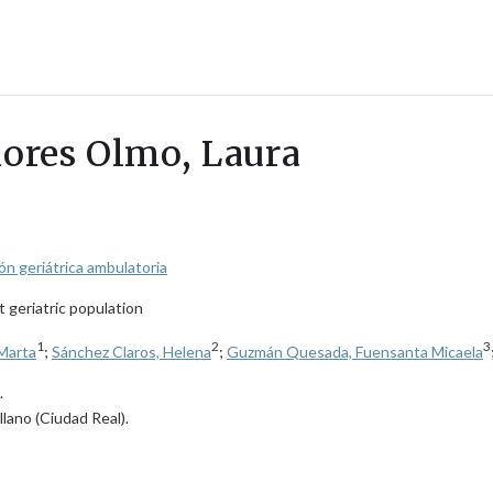
lores Olmo, Laura
ón geriátrica ambulatoria
 geriatric population
1
2
3
 Marta
;
Sánchez Claros, Helena
;
Guzmán Quesada, Fuensanta Micaela
.
llano (Ciudad Real).