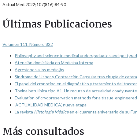
Actual Med.2022;107(816):84-90
Últimas Publicaciones
Volumen 111. Número 822
Philosophy and science in medical undergraduates and postgrad
Atención domiciliaria en Medicina Interna
Agresiones a los medic@s
Síndrome de Usher y Contracción Capsular tras cirugía de catarat
El papel del cronotipo en el diagnóstico y tratamiento del trasto
Toxina botulínica tipo A1. Un recurso de actualidad coadyuvante
Evaluation of cryopreservation methods for a tissue-engineered 
‘ACTUALIDAD MÉDICA’, nueva etapa
La revista
Histología Médica
en el cuarenta aniversario de su Fu
Más consultados