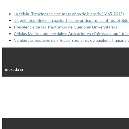
La célula. Trescientos cincuenta años de historia (1665-2015)
Diagnóstico clínico en pacientes con anticuerpos antifosfolípido
Prevalencia de los Trastornos del Sueño en Universitarios
Células Madre endometriales: Aplicaciones clínicas y terapéutic
Cambios sugestivos de infección por virus de papiloma humano 
Indexada en: