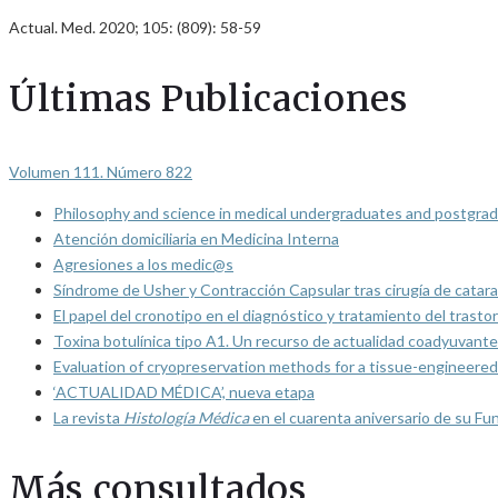
Actual. Med. 2020; 105: (809): 58-59
Últimas Publicaciones
Volumen 111. Número 822
Philosophy and science in medical undergraduates and postgrad
Atención domiciliaria en Medicina Interna
Agresiones a los medic@s
Síndrome de Usher y Contracción Capsular tras cirugía de catarat
El papel del cronotipo en el diagnóstico y tratamiento del trasto
Toxina botulínica tipo A1. Un recurso de actualidad coadyuvante
Evaluation of cryopreservation methods for a tissue-engineered 
‘ACTUALIDAD MÉDICA’, nueva etapa
La revista
Histología Médica
en el cuarenta aniversario de su Fu
Más consultados