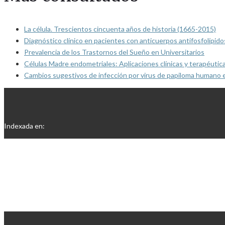
La célula. Trescientos cincuenta años de historia (1665-2015)
Diagnóstico clínico en pacientes con anticuerpos antifosfolípido
Prevalencia de los Trastornos del Sueño en Universitarios
Células Madre endometriales: Aplicaciones clínicas y terapéutic
Cambios sugestivos de infección por virus de papiloma humano 
Indexada en: