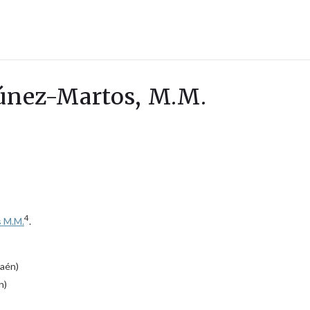
Fúnez-Martos, M.M.
4
 M.M.
.
Jaén)
n)