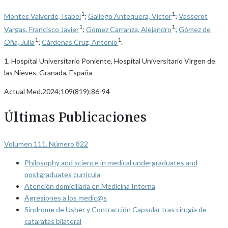
1
1
Montes Valverde, Isabel
;
Gallego Antequera, Victor
;
Vasserot
1
1
Vargas, Francisco Javier
;
Gómez Carranza, Alejandro
;
Gómez de
1
1
Oña, Julia
;
Cárdenas Cruz, Antonio
.
1. Hospital Universitario Poniente, Hospital Universitario Virgen de
las Nieves. Granada, España
Actual Med.2024;109(819):86-94
Últimas Publicaciones
Volumen 111. Número 822
Philosophy and science in medical undergraduates and
postgraduates curricula
Atención domiciliaria en Medicina Interna
Agresiones a los medic@s
Síndrome de Usher y Contracción Capsular tras cirugía de
cataratas bilateral