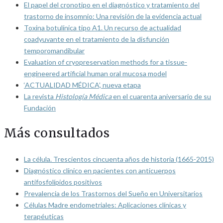
El papel del cronotipo en el diagnóstico y tratamiento del
trastorno de insomnio: Una revisión de la evidencia actual
Toxina botulínica tipo A1. Un recurso de actualidad
coadyuvante en el tratamiento de la disfunción
temporomandibular
Evaluation of cryopreservation methods for a tissue-
engineered artificial human oral mucosa model
‘ACTUALIDAD MÉDICA’, nueva etapa
La revista
Histología Médica
en el cuarenta aniversario de su
Fundación
Más consultados
La célula. Trescientos cincuenta años de historia (1665-2015)
Diagnóstico clínico en pacientes con anticuerpos
antifosfolípidos positivos
Prevalencia de los Trastornos del Sueño en Universitarios
Células Madre endometriales: Aplicaciones clínicas y
terapéuticas