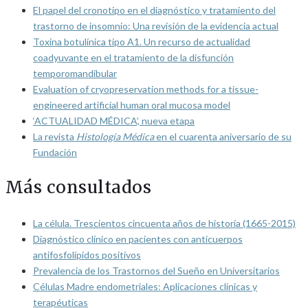
El papel del cronotipo en el diagnóstico y tratamiento del
trastorno de insomnio: Una revisión de la evidencia actual
Toxina botulínica tipo A1. Un recurso de actualidad
coadyuvante en el tratamiento de la disfunción
temporomandibular
Evaluation of cryopreservation methods for a tissue-
engineered artificial human oral mucosa model
‘ACTUALIDAD MÉDICA’, nueva etapa
La revista
Histología Médica
en el cuarenta aniversario de su
Fundación
Más consultados
La célula. Trescientos cincuenta años de historia (1665-2015)
Diagnóstico clínico en pacientes con anticuerpos
antifosfolípidos positivos
Prevalencia de los Trastornos del Sueño en Universitarios
Células Madre endometriales: Aplicaciones clínicas y
terapéuticas