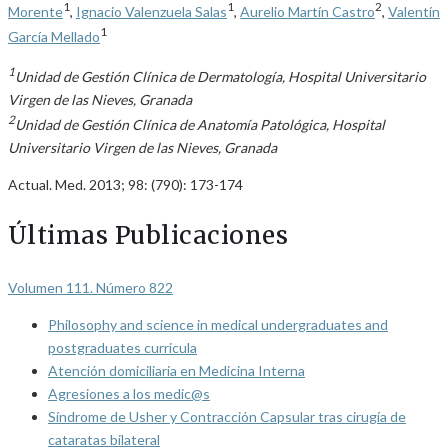
1
1
2
Morente
,
Ignacio Valenzuela Salas
,
Aurelio Martín Castro
,
Valentín
1
García Mellado
1
Unidad de Gestión Clínica de Dermatología, Hospital Universitario
Virgen de las Nieves, Granada
2
Unidad de Gestión Clínica de Anatomía Patológica, Hospital
Universitario Virgen de las Nieves, Granada
Actual. Med. 2013; 98: (790): 173-174
Últimas Publicaciones
Volumen 111. Número 822
Philosophy and science in medical undergraduates and
postgraduates curricula
Atención domiciliaria en Medicina Interna
Agresiones a los medic@s
Síndrome de Usher y Contracción Capsular tras cirugía de
cataratas bilateral