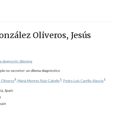
onzález Oliveros, Jesús
 a diagnostic dilemma
ple no secretor: un dilema diagnóstico
3
1
1
 Oliveros
,
María Montes Ruiz-Cabello
,
Pedro Luis Carrillo Alascio
ía, Spain
n
pain