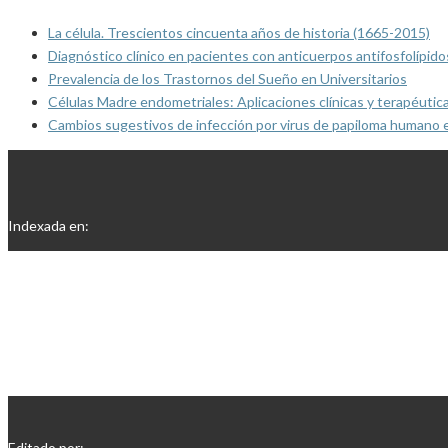
La célula. Trescientos cincuenta años de historia (1665-2015)
Diagnóstico clínico en pacientes con anticuerpos antifosfolípido
Prevalencia de los Trastornos del Sueño en Universitarios
Células Madre endometriales: Aplicaciones clínicas y terapéutic
Cambios sugestivos de infección por virus de papiloma humano 
Indexada en:
Editado por: