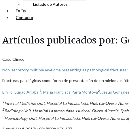
Listado de Autores
FAQs
Contacto
Artículos publicados por: G
Caso Clínico
Non-secretory multiple myeloma presenting as pathological fractures:
Fracturas patológicas como forma de presentación de un mieloma múlti
1
2
Emilio Guirao Arrabal
,
María Francisca Parra Montoya
,
Jesús González
1
Internal Medicine Unit. Hospital La Inmaculada. Huércal-Overa, Almer
2
Radiology Unit. Hospital La Inmaculada. Huércal-Overa, Almería, Spai
3
Haematology Unit. Hospital La Inmaculada, Huércal-Overa, Almería, S
Actual. Med. 2017; 102: (802): 176-177