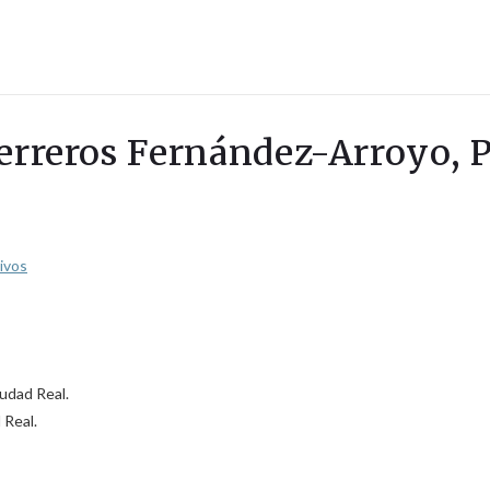
erreros Fernández-Arroyo, P
tivos
iudad Real.
 Real.