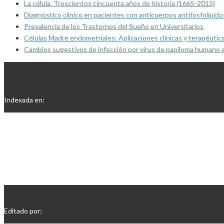
La célula. Trescientos cincuenta años de historia (1665-2015)
Diagnóstico clínico en pacientes con anticuerpos antifosfolípido
Prevalencia de los Trastornos del Sueño en Universitarios
Células Madre endometriales: Aplicaciones clínicas y terapéutic
Cambios sugestivos de infección por virus de papiloma humano 
Indexada en:
Editado por: