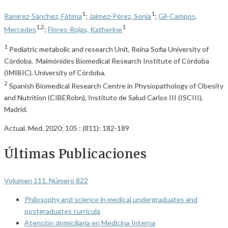
1
1
Ramírez-Sánchez, Fátima
;
Jaimez-Pérez, Sonia
;
Gil-Campos,
1,2
1
Mercedes
;
Flores-Rojas, Katherine
1
Pediatric metabolic and research Unit, Reina Sofia University of
Córdoba. Maimónides Biomedical Research Institute of Córdoba
(IMIBIC). University of Córdoba.
2
Spanish Biomedical Research Centre in Physiopathology of Obesity
and Nutrition (CIBERobn), Instituto de Salud Carlos III (ISCIII),
Madrid.
Actual. Med. 2020; 105 : (811): 182-189
Últimas Publicaciones
Volumen 111. Número 822
Philosophy and science in medical undergraduates and
postgraduates curricula
Atención domiciliaria en Medicina Interna