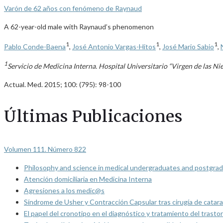
Varón de 62 años con fenómeno de Raynaud
A 62-year-old male with Raynaud’s phenomenon
1
1
1
Pablo Conde-Baena
,
José Antonio Vargas-Hitos
,
José Mario Sabio
,
1
Servicio de Medicina Interna. Hospital Universitario “Virgen de las Ni
Actual. Med. 2015; 100: (795): 98-100
Últimas Publicaciones
Volumen 111. Número 822
Philosophy and science in medical undergraduates and postgrad
Atención domiciliaria en Medicina Interna
Agresiones a los medic@s
Síndrome de Usher y Contracción Capsular tras cirugía de catarat
El papel del cronotipo en el diagnóstico y tratamiento del trasto