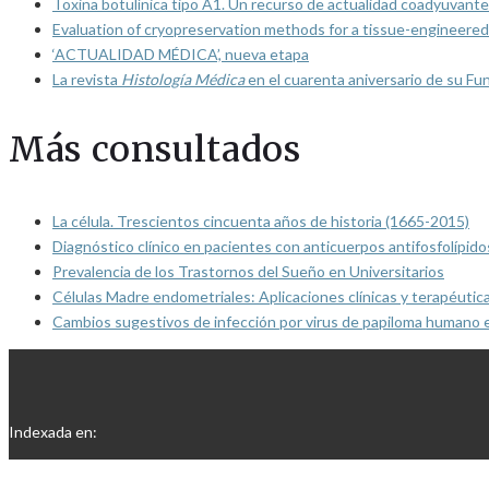
Toxina botulínica tipo A1. Un recurso de actualidad coadyuvante
Evaluation of cryopreservation methods for a tissue-engineered 
‘ACTUALIDAD MÉDICA’, nueva etapa
La revista
Histología Médica
en el cuarenta aniversario de su Fu
Más consultados
La célula. Trescientos cincuenta años de historia (1665-2015)
Diagnóstico clínico en pacientes con anticuerpos antifosfolípido
Prevalencia de los Trastornos del Sueño en Universitarios
Células Madre endometriales: Aplicaciones clínicas y terapéutic
Cambios sugestivos de infección por virus de papiloma humano 
Indexada en: