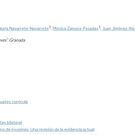
1
1
Nuria Navarrete-Navarrete
,
Mónica Zamora-Pasadas
,
Juan Jiménez-Al
eves”. Granada
uates curricula
as bilateral
rno de insomnio: Una revisión de la evidencia actual