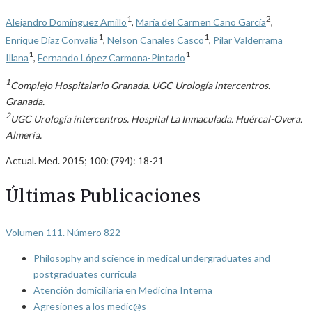
1
2
Alejandro Domínguez Amillo
,
María del Carmen Cano García
,
1
1
Enrique Díaz Convalía
,
Nelson Canales Casco
,
Pilar Valderrama
1
1
Illana
,
Fernando López Carmona-Pintado
1
Complejo Hospitalario Granada. UGC Urología intercentros.
Granada.
2
UGC Urología intercentros. Hospital La Inmaculada. Huércal-Overa.
Almería.
Actual. Med. 2015; 100: (794): 18-21
Últimas Publicaciones
Volumen 111. Número 822
Philosophy and science in medical undergraduates and
postgraduates curricula
Atención domiciliaria en Medicina Interna
Agresiones a los medic@s