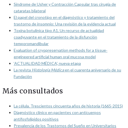
Síndrome de Usher y Contracción Capsular tras cirugía de
cataratas bilateral
El papel del cronotipo en el diagnóstico y tratamiento del
trastorno de insomnio: Una revisión de la evidencia actual
Toxina botulínica tipo A1. Un recurso de actualidad
coadyuvante en el tratamiento de la disfunción
temporomandibular
Evaluation of cryopreservation methods for a tissue-
engineered artificial human oral mucosa model
‘ACTUALIDAD MÉDICA’, nueva etapa
La revista
Histología Médica
en el cuarenta aniversario de su
Fundación
Más consultados
La célula. Trescientos cincuenta años de historia (1665-2015)
Diagnóstico clínico en pacientes con anticuerpos
antifosfolípidos positivos
Prevalencia de los Trastornos del Sueño en Universitarios