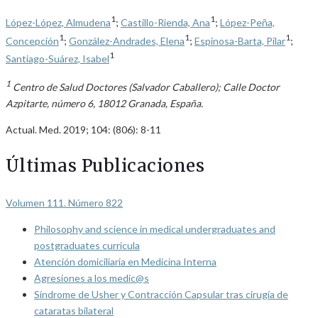
1
1
López-López, Almudena
;
Castillo-Rienda, Ana
;
López-Peña,
1
1
1
Concepción
;
González-Andrades, Elena
;
Espinosa-Barta, Pilar
;
1
Santiago-Suárez, Isabel
1
Centro de Salud Doctores (Salvador Caballero); Calle Doctor
Azpitarte, número 6, 18012 Granada, España.
Actual. Med. 2019; 104: (806): 8-11
Últimas Publicaciones
Volumen 111. Número 822
Philosophy and science in medical undergraduates and
postgraduates curricula
Atención domiciliaria en Medicina Interna
Agresiones a los medic@s
Síndrome de Usher y Contracción Capsular tras cirugía de
cataratas bilateral