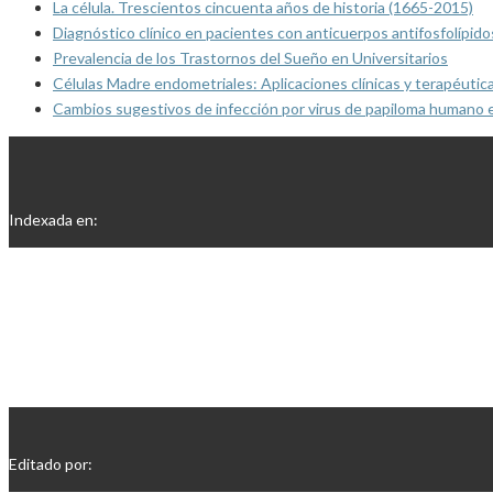
La célula. Trescientos cincuenta años de historia (1665-2015)
Diagnóstico clínico en pacientes con anticuerpos antifosfolípido
Prevalencia de los Trastornos del Sueño en Universitarios
Células Madre endometriales: Aplicaciones clínicas y terapéutic
Cambios sugestivos de infección por virus de papiloma humano 
Indexada en:
Editado por: