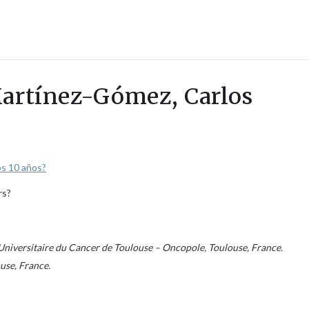
Martínez-Gómez, Carlos
os 10 años?
rs?
 Universitaire du Cancer de Toulouse – Oncopole, Toulouse, France.
se, France.