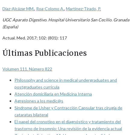
Díaz-Alcázar MM.
,
Roa-Colomo A.
,
Martínez-Tirado, P.
UGC Aparato Digestivo. Hospital Universitario San Cecilio. Granada
(España)
Actual. Med. 2017; 102: (801): 117
Últimas Publicaciones
Volumen 111. Número 822
Philosophy and science in medical undergraduates and
postgraduates curricula
Atención domiciliaria en Medicina Interna
Agresiones a los medic@s
Síndrome de Usher y Contracción Capsular tras cirugía de
cataratas bilateral
El papel del cronotipo en el diagnóstico y tratamiento del
trastorno de insomnio: Una revisión de la evidencia actual