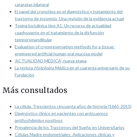
cataratas bilateral
El papel del cronotipo en el diagnóstico y tratamiento del
trastorno de insomnio: Una revisión de la evidencia actual
Toxina botulínica tipo A1. Un recurso de actualidad
coadyuvante en el tratamiento de la disfunción
temporomandibular
Evaluation of cryopreservation methods for a tissue-
engineered artificial human oral mucosa model
‘ACTUALIDAD MÉDICA’, nueva etapa
La revista
Histología Médica
en el cuarenta aniversario de su
Fundación
Más consultados
La célula. Trescientos cincuenta años de historia (1665-2015)
Diagnóstico clínico en pacientes con anticuerpos
antifosfolípidos positivos
Prevalencia de los Trastornos del Sueño en Universitarios
Células Madre endometriales: Aplicaciones clínicas y