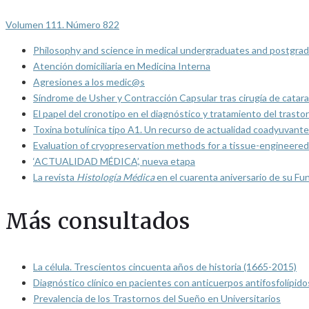
Volumen 111. Número 822
Philosophy and science in medical undergraduates and postgrad
Atención domiciliaria en Medicina Interna
Agresiones a los medic@s
Síndrome de Usher y Contracción Capsular tras cirugía de catarat
El papel del cronotipo en el diagnóstico y tratamiento del trasto
Toxina botulínica tipo A1. Un recurso de actualidad coadyuvante
Evaluation of cryopreservation methods for a tissue-engineered 
‘ACTUALIDAD MÉDICA’, nueva etapa
La revista
Histología Médica
en el cuarenta aniversario de su Fu
Más consultados
La célula. Trescientos cincuenta años de historia (1665-2015)
Diagnóstico clínico en pacientes con anticuerpos antifosfolípido
Prevalencia de los Trastornos del Sueño en Universitarios