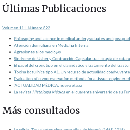
Últimas Publicaciones
Volumen 111. Número 822
Philosophy and science in medical undergraduates and postgrad
Atención domiciliaria en Medicina Interna
Agresiones a los medic@s
Síndrome de Usher y Contracción Capsular tras cirugía de catarat
El papel del cronotipo en el diagnóstico y tratamiento del trasto
Toxina botulínica tipo A1. Un recurso de actualidad coadyuvante
Evaluation of cryopreservation methods for a tissue-engineered 
‘ACTUALIDAD MÉDICA’, nueva etapa
La revista
Histología Médica
en el cuarenta aniversario de su Fu
Más consultados
La célula. Trescientos cincuenta años de historia (1665-2015)