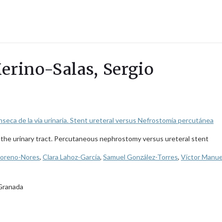
Merino-Salas, Sergio
ínseca de la vía urinaria. Stent ureteral versus Nefrostomía percutánea
of the urinary tract. Percutaneous nephrostomy versus ureteral stent
Moreno-Nores
,
Clara Lahoz-García
,
Samuel González-Torres
,
Víctor Manue
 Granada