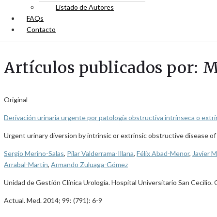
Listado de Autores
FAQs
Contacto
Artículos publicados por: 
Original
Derivación urinaria urgente por patología obstructiva intrínseca o extr
Urgent urinary diversion by intrinsic or extrinsic obstructive disease 
Sergio Merino-Salas
,
Pilar Valderrama-Illana
,
Félix Abad-Menor
,
Javier 
Arrabal-Martín
,
Armando Zuluaga-Gómez
Unidad de Gestión Clínica Urología. Hospital Universitario San Cecilio.
Actual. Med. 2014; 99: (791): 6-9