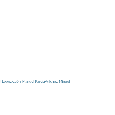
l López-León
,
Manuel Pareja-Vílchez
,
Miguel