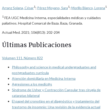
1
1
1
Arranz Solana, César
;
Pérez-Moyano, Sara
;
Morillo Blanco, Lorena
1
FEA UGC Medicina Interna, especialidades médicas y cuidados
paliativos. Hospital Comarcal de Baza. Baza, Granada.
Actual Med. 2021; 106(813): 202-204
Últimas Publicaciones
Volumen 111. Número 822
Philosophy and science in medical undergraduates and
postgraduates curricula
Atención domiciliaria en Medicina Interna
Agresiones a los medic@s
Síndrome de Usher y Contracción Capsular tras cirugía de
cataratas bilateral
El papel del cronotipo en el diagnóstico y tratamiento del
trastorno de insomnio: Una revisión de la evidencia actual