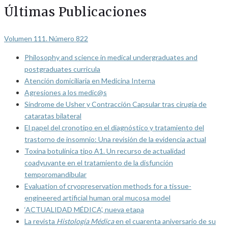
Últimas Publicaciones
Volumen 111. Número 822
Philosophy and science in medical undergraduates and
postgraduates curricula
Atención domiciliaria en Medicina Interna
Agresiones a los medic@s
Síndrome de Usher y Contracción Capsular tras cirugía de
cataratas bilateral
El papel del cronotipo en el diagnóstico y tratamiento del
trastorno de insomnio: Una revisión de la evidencia actual
Toxina botulínica tipo A1. Un recurso de actualidad
coadyuvante en el tratamiento de la disfunción
temporomandibular
Evaluation of cryopreservation methods for a tissue-
engineered artificial human oral mucosa model
‘ACTUALIDAD MÉDICA’, nueva etapa
La revista
Histología Médica
en el cuarenta aniversario de su