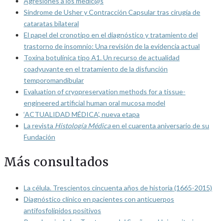
Agresiones a los medic@s
Síndrome de Usher y Contracción Capsular tras cirugía de
cataratas bilateral
El papel del cronotipo en el diagnóstico y tratamiento del
trastorno de insomnio: Una revisión de la evidencia actual
Toxina botulínica tipo A1. Un recurso de actualidad
coadyuvante en el tratamiento de la disfunción
temporomandibular
Evaluation of cryopreservation methods for a tissue-
engineered artificial human oral mucosa model
‘ACTUALIDAD MÉDICA’, nueva etapa
La revista
Histología Médica
en el cuarenta aniversario de su
Fundación
Más consultados
La célula. Trescientos cincuenta años de historia (1665-2015)
Diagnóstico clínico en pacientes con anticuerpos
antifosfolípidos positivos