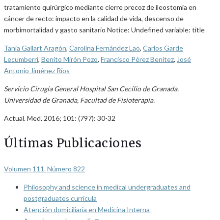
tratamiento quirúrgico mediante cierre precoz de ileostomia en
cáncer de recto: impacto en la calidad de vida, descenso de
morbimortalidad y gasto sanitario Notice: Undefined variable: title
Tania Gallart Aragón
,
Carolina Fernández Lao
,
Carlos Garde
Lecumberri
,
Benito Mirón Pozo
,
Francisco Pérez Benítez
,
José
Antonio Jiménez Ríos
Servicio Cirugía General Hospital San Cecilio de Granada.
Universidad de Granada, Facultad de Fisioterapia.
Actual. Med. 2016; 101: (797): 30-32
Últimas Publicaciones
Volumen 111. Número 822
Philosophy and science in medical undergraduates and
postgraduates curricula
Atención domiciliaria en Medicina Interna