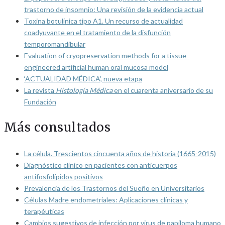
trastorno de insomnio: Una revisión de la evidencia actual
Toxina botulínica tipo A1. Un recurso de actualidad
coadyuvante en el tratamiento de la disfunción
temporomandibular
Evaluation of cryopreservation methods for a tissue-
engineered artificial human oral mucosa model
‘ACTUALIDAD MÉDICA’, nueva etapa
La revista
Histología Médica
en el cuarenta aniversario de su
Fundación
Más consultados
La célula. Trescientos cincuenta años de historia (1665-2015)
Diagnóstico clínico en pacientes con anticuerpos
antifosfolípidos positivos
Prevalencia de los Trastornos del Sueño en Universitarios
Células Madre endometriales: Aplicaciones clínicas y
terapéuticas
Cambios sugestivos de infección por virus de papiloma humano