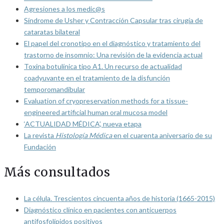
Agresiones a los medic@s
Síndrome de Usher y Contracción Capsular tras cirugía de
cataratas bilateral
El papel del cronotipo en el diagnóstico y tratamiento del
trastorno de insomnio: Una revisión de la evidencia actual
Toxina botulínica tipo A1. Un recurso de actualidad
coadyuvante en el tratamiento de la disfunción
temporomandibular
Evaluation of cryopreservation methods for a tissue-
engineered artificial human oral mucosa model
‘ACTUALIDAD MÉDICA’, nueva etapa
La revista
Histología Médica
en el cuarenta aniversario de su
Fundación
Más consultados
La célula. Trescientos cincuenta años de historia (1665-2015)
Diagnóstico clínico en pacientes con anticuerpos
antifosfolípidos positivos