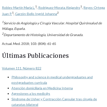
1
1
Robles-Martín María L.
,
Rodríguez-Morata Alejandro
,
Reyes-Ortega
1
2
Juan P.
,
Garzón-Bello Ingrid Johanna
1
Servicio de Angiología y Cirugía Vascular. Hospital Quirónsalud de
Málaga, España.
2
Departamento de Histología, Universidad de Granada.
Actual. Med. 2018; 103: (804): 61-65
Últimas Publicaciones
Volumen 111. Número 822
Philosophy and science in medical undergraduates and
postgraduates curricula
Atención domiciliaria en Medicina Interna
Agresiones a los medic@s
Síndrome de Usher y Contracción Capsular tras cirugía de
cataratas bilateral