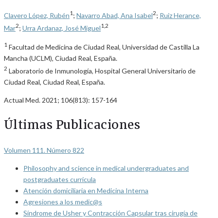
1
2
Clavero López, Rubén
;
Navarro Abad, Ana Isabel
;
Ruiz Herance,
2
1,2
Mar
;
Urra Ardanaz, José Miguel
1
Facultad de Medicina de Ciudad Real, Universidad de Castilla La
Mancha (UCLM), Ciudad Real, España.
2
Laboratorio de Inmunología, Hospital General Universitario de
Ciudad Real, Ciudad Real, España.
Actual Med. 2021; 106(813): 157-164
Últimas Publicaciones
Volumen 111. Número 822
Philosophy and science in medical undergraduates and
postgraduates curricula
Atención domiciliaria en Medicina Interna
Agresiones a los medic@s
Síndrome de Usher y Contracción Capsular tras cirugía de