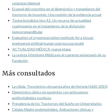
cataratas bilateral
El papel del cronotipo en el diagnóstico y tratamiento del
trastorno de insomnio: Una revisión de la evidencia actual
Toxina botulínica tipo A1. Un recurso de actualidad
coadyuvante en el tratamiento de la disfunción
temporomandibular
Evaluation of cryopreservation methods for a tissue-
engineered artificial human oral mucosa model
‘ACTUALIDAD MÉDICA’, nueva etapa
La revista
Histología Médica
en el cuarenta aniversario de su
Fundación
Más consultados
La célula. Trescientos cincuenta años de historia (1665-2015)
Diagnóstico clínico en pacientes con anticuerpos
antifosfolípidos positivos
Prevalencia de los Trastornos del Sueño en Universitarios
Células Madre endometriales: Aplicaciones clínicas y